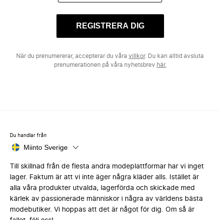
REGISTRERA DIG
När du prenumererar, accepterar du våra
villkor
. Du kan alltid avsluta
prenumerationen på våra nyhetsbrev
här.
Du handlar från
Miinto Sverige
Till skillnad från de flesta andra modeplattformar har vi inget
lager. Faktum är att vi inte äger några kläder alls. Istället är
alla våra produkter utvalda, lagerförda och skickade med
kärlek av passionerade människor i några av världens bästa
modebutiker. Vi hoppas att det är något för dig. Om så är