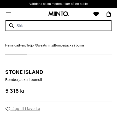
Världens bästa modebutiker på ett ställe
Hemsida
/
Herr
/
Tröjor
/
Sweatshirts
/
Bomberjacka i bomull
STONE ISLAND
Bomberjacka i bomull
5 316 kr
Lägg till i favorite