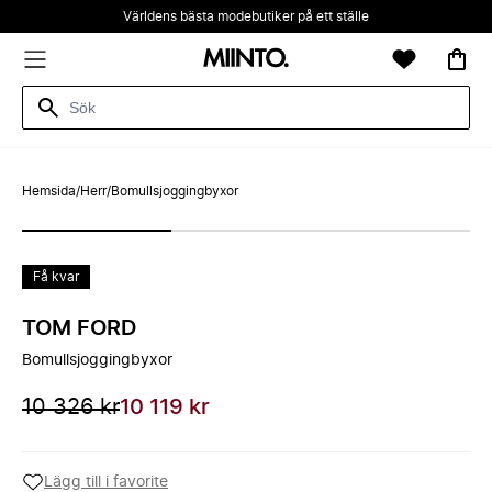
Världens bästa modebutiker på ett ställe
Hemsida
/
Herr
/
Bomullsjoggingbyxor
Få kvar
TOM FORD
Bomullsjoggingbyxor
10 326 kr
10 119 kr
Lägg till i favorite