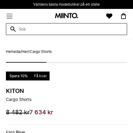
Världens bästa modebutiker på ett ställe
Hemsida
/
Herr
/
Cargo Shorts
Spara 10%
Få kvar
KITON
Cargo Shorts
8 482 kr
7 634 kr
Färg
:
Brun