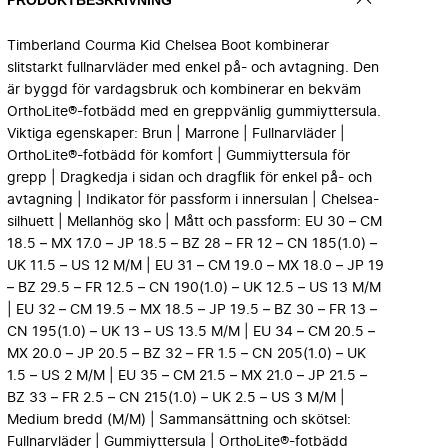
Timberland Courma Kid Chelsea Boot kombinerar
slitstarkt fullnarvläder med enkel på- och avtagning. Den
är byggd för vardagsbruk och kombinerar en bekväm
OrthoLite®-fotbädd med en greppvänlig gummiyttersula.
Viktiga egenskaper: Brun | Marrone | Fullnarvläder |
OrthoLite®-fotbädd för komfort | Gummiyttersula för
grepp | Dragkedja i sidan och dragflik för enkel på- och
avtagning | Indikator för passform i innersulan | Chelsea-
silhuett | Mellanhög sko | Mått och passform: EU 30 – CM
18.5 – MX 17.0 – JP 18.5 – BZ 28 – FR 12 – CN 185(1.0) –
UK 11.5 – US 12 M/M | EU 31 – CM 19.0 – MX 18.0 – JP 19
– BZ 29.5 – FR 12.5 – CN 190(1.0) – UK 12.5 – US 13 M/M
| EU 32 – CM 19.5 – MX 18.5 – JP 19.5 – BZ 30 – FR 13 –
CN 195(1.0) – UK 13 – US 13.5 M/M | EU 34 – CM 20.5 –
MX 20.0 – JP 20.5 – BZ 32 – FR 1.5 – CN 205(1.0) – UK
1.5 – US 2 M/M | EU 35 – CM 21.5 – MX 21.0 – JP 21.5 –
BZ 33 – FR 2.5 – CN 215(1.0) – UK 2.5 – US 3 M/M |
Medium bredd (M/M) | Sammansättning och skötsel:
Fullnarvläder | Gummiyttersula | OrthoLite®-fotbädd