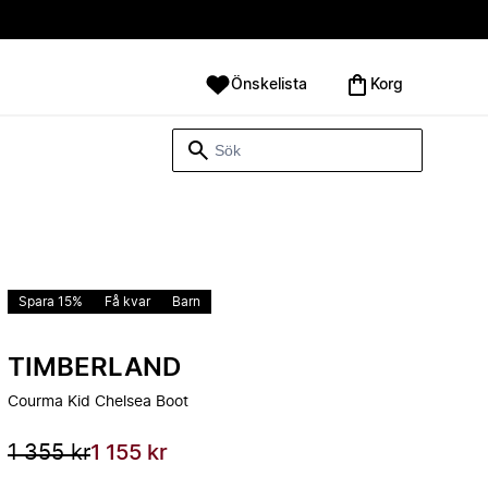
Önskelista
Korg
Spara 15%
Få kvar
Barn
TIMBERLAND
Courma Kid Chelsea Boot
1 355 kr
1 155 kr