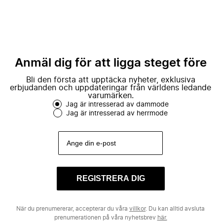
Anmäl dig för att ligga steget före
Bli den första att upptäcka nyheter, exklusiva
erbjudanden och uppdateringar från världens ledande
varumärken.
Jag är intresserad av dammode
Jag är intresserad av herrmode
REGISTRERA DIG
När du prenumererar, accepterar du våra
villkor
. Du kan alltid avsluta
prenumerationen på våra nyhetsbrev
här.