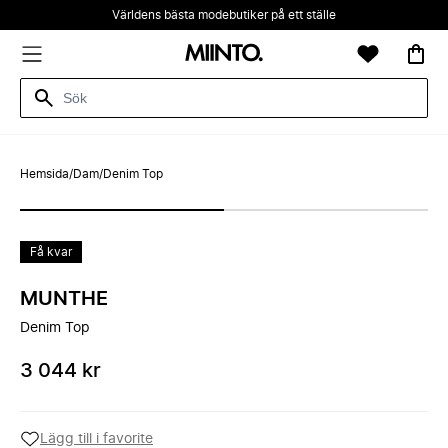
Världens bästa modebutiker på ett ställe
Hemsida
/
Dam
/
Denim Top
Få kvar
MUNTHE
Denim Top
3 044 kr
Lägg till i favorite