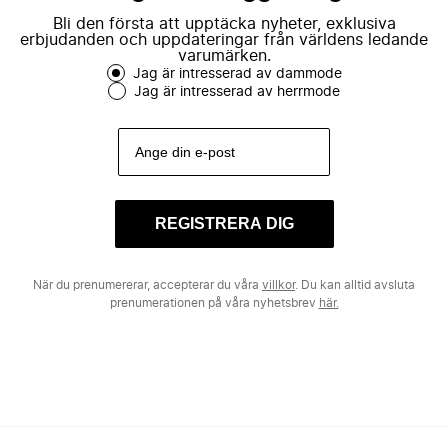
Bli den första att upptäcka nyheter, exklusiva
erbjudanden och uppdateringar från världens ledande
varumärken.
Jag är intresserad av dammode
Jag är intresserad av herrmode
REGISTRERA DIG
När du prenumererar, accepterar du våra
villkor
. Du kan alltid avsluta
prenumerationen på våra nyhetsbrev
här.