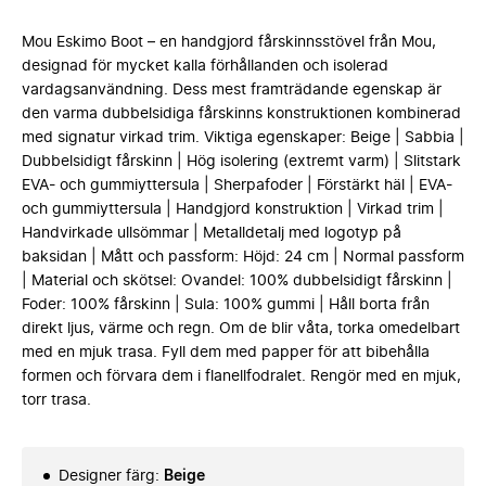
Mou Eskimo Boot – en handgjord fårskinnsstövel från Mou,
designad för mycket kalla förhållanden och isolerad
vardagsanvändning. Dess mest framträdande egenskap är
den varma dubbelsidiga fårskinns konstruktionen kombinerad
med signatur virkad trim. Viktiga egenskaper: Beige | Sabbia |
Dubbelsidigt fårskinn | Hög isolering (extremt varm) | Slitstark
EVA- och gummiyttersula | Sherpafoder | Förstärkt häl | EVA-
och gummiyttersula | Handgjord konstruktion | Virkad trim |
Handvirkade ullsömmar | Metalldetalj med logotyp på
baksidan | Mått och passform: Höjd: 24 cm | Normal passform
| Material och skötsel: Ovandel: 100% dubbelsidigt fårskinn |
Foder: 100% fårskinn | Sula: 100% gummi | Håll borta från
direkt ljus, värme och regn. Om de blir våta, torka omedelbart
med en mjuk trasa. Fyll dem med papper för att bibehålla
formen och förvara dem i flanellfodralet. Rengör med en mjuk,
torr trasa.
Designer färg
:
Beige