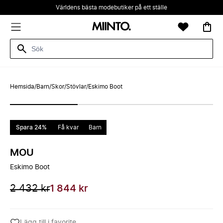
Världens bästa modebutiker på ett ställe
Hemsida
/
Barn
/
Skor
/
Stövlar
/
Eskimo Boot
Spara 24%
Få kvar
Barn
MOU
Eskimo Boot
2 432 kr
1 844 kr
Lägg till i favorite