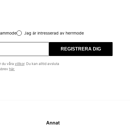
 dammode
Jag är intresserad av herrmode
REGISTRERA DIG
r du våra
villkor
. Du kan alltid avsluta
tsbrev
här.
Annat