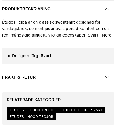
PRODUKTBESKRIVNING
Études Felpa är en klassisk sweatshirt designad för
vardagsbruk, som erbjuder avslappnad komfort och en
ren, mångsidig silhuett. Viktiga egenskaper: Svart | Nero
Designer färg
:
Svart
FRAKT & RETUR
RELATERADE KATEGORIER
ÉTUDES
HOOD TRÖJOR
HOOD TRÖJOR - SVART
ÉTUDES - HOOD TRÖJOR