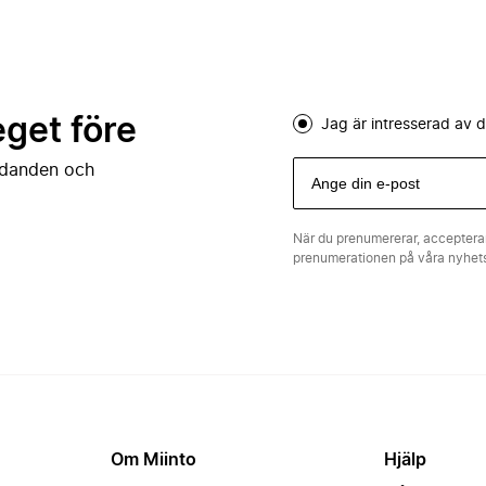
eget före
Jag är intresserad av
judanden och
När du prenumererar, acceptera
prenumerationen på våra nyhe
Om Miinto
Hjälp