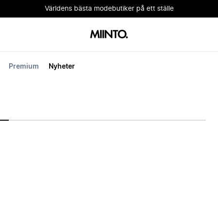
Världens bästa modebutiker på ett ställe
Premium
Nyheter