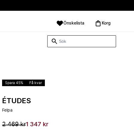
Önskelista
Korg
Spara 45%
Få kvar
ÉTUDES
Felpa
2 469 kr
1 347 kr