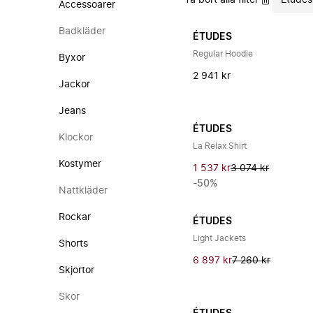
Ta bort alla filter
Études
Accessoarer
Badkläder
ÉTUDES
Regular Hoodie
Byxor
2 941 kr
Jackor
Jeans
ÉTUDES
Klockor
La Relax Shirt
Kostymer
1 537 kr
3 074 kr
-50%
Nattkläder
Rockar
ÉTUDES
Light Jackets
Shorts
6 897 kr
7 260 kr
Skjortor
Skor