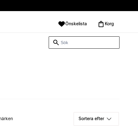
Önskelista
Korg
märken
Sortera efter