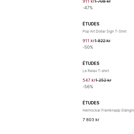
911 kr
1 708 kr
-47%
ÉTUDES
Pop Art Dollar Sign T-Shirt
911 kr
1 822 kr
-50%
ÉTUDES
Le Relax T-shirt
547 kr
1 252 kr
-56%
ÉTUDES
Herrrockar Framknapp Stängn
7 803 kr