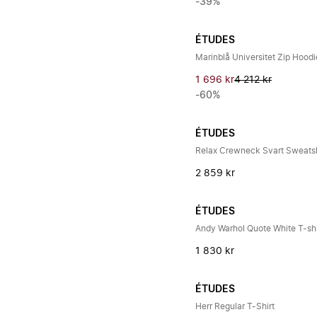
-39%
ÉTUDES
Marinblå Universitet Zip Hoodi
1 696 kr
4 212 kr
-60%
ÉTUDES
Relax Crewneck Svart Sweatsh
2 859 kr
ÉTUDES
Andy Warhol Quote White T-shi
1 830 kr
ÉTUDES
Herr Regular T-Shirt