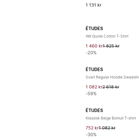
1 131 kr
ÉTUDES
AW Quote Cotton T-Shirt
1 460 kr
1 825 kr
-20%
ÉTUDES
Svart Regular Hoodie Sweatshi
1 082 kr
2 618 kr
-59%
ÉTUDES
Klassisk Beige Bomull T-shirt
752 kr
1 082 kr
-30%