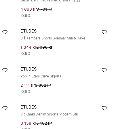
Urban Denimjacka med Grafisk Rygg
4 693 kr
7 701 kr
-39%
ÉTUDES
Blå Tempera Shorts Sommar Must-Have
1 344 kr
2 096 kr
-36%
ÉTUDES
Poplin Stars Olive Skjorta
2 111 kr
3 382 kr
-38%
ÉTUDES
Vit Khaki Denim Skjorta Modern Stil
3 158 kr
5 182 kr