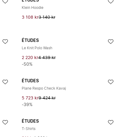
ÉTUDES
Klein Hoodie
3 108 kr
3 140 kr
ÉTUDES
Le Knit Polo Wash
2 220 kr
4 439 kr
-50%
ÉTUDES
Plane Respo Check Kavaj
5 723 kr
9 424 kr
-39%
ÉTUDES
T-Shirts