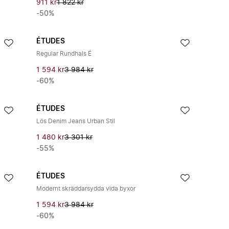
911 kr
1 822 kr
-50%
ÉTUDES
Regular Rundhals É
1 594 kr
3 984 kr
-60%
ÉTUDES
Lös Denim Jeans Urban Stil
1 480 kr
3 301 kr
-55%
ÉTUDES
Modernt skräddarsydda vida byxor
1 594 kr
3 984 kr
-60%