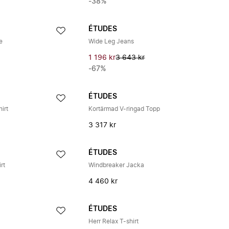
-38%
ÉTUDES
e
Wide Leg Jeans
1 196 kr
3 643 kr
-67%
ÉTUDES
irt
Kortärmad V-ringad Topp
3 317 kr
ÉTUDES
rt
Windbreaker Jacka
4 460 kr
ÉTUDES
Herr Relax T-shirt