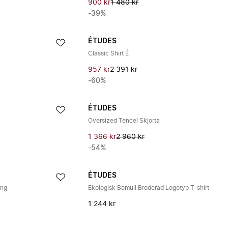
900 kr
1 480 kr
-39%
ÉTUDES
Classic Shirt É
957 kr
2 391 kr
-60%
ÉTUDES
Oversized Tencel Skjorta
1 366 kr
2 960 kr
-54%
ÉTUDES
ing
Ekologisk Bomull Broderad Logotyp T-shirt
1 244 kr