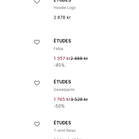
ÉTUDES
Hoodie Logo
2 878 kr
ÉTUDES
Felpa
1 357 kr
2 488 kr
-45%
ÉTUDES
Sweatpants
1 765 kr
3 529 kr
-50%
ÉTUDES
T-shirt Relax