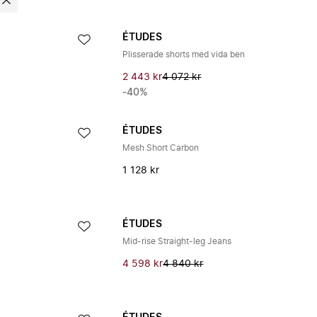
ÉTUDES
Plisserade shorts med vida ben
2 443 kr
4 072 kr
-40%
ÉTUDES
Mesh Short Carbon
1 128 kr
ÉTUDES
Mid-rise Straight-leg Jeans
4 598 kr
4 840 kr