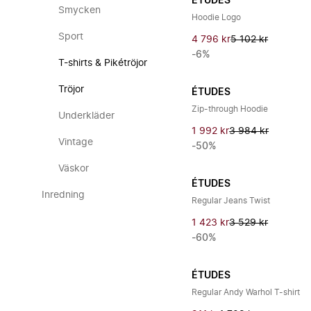
ÉTUDES
Smycken
Hoodie Logo
Sport
4 796 kr
5 102 kr
-6%
T-shirts & Pikétröjor
Tröjor
ÉTUDES
Zip-through Hoodie
Underkläder
1 992 kr
3 984 kr
Vintage
-50%
Väskor
ÉTUDES
Inredning
Regular Jeans Twist
1 423 kr
3 529 kr
-60%
ÉTUDES
Regular Andy Warhol T-shirt