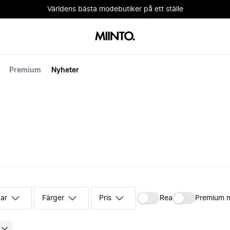
Världens bästa modebutiker på ett ställe
Premium
Nyheter
kar
Färger
Pris
Rea
Premium 