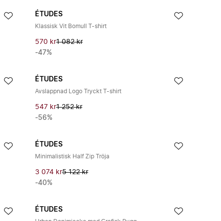
ÉTUDES
Klassisk Vit Bomull T-shirt
570 kr
1 082 kr
-47%
ÉTUDES
Avslappnad Logo Tryckt T-shirt
547 kr
1 252 kr
-56%
ÉTUDES
Minimalistisk Half Zip Tröja
3 074 kr
5 122 kr
-40%
ÉTUDES