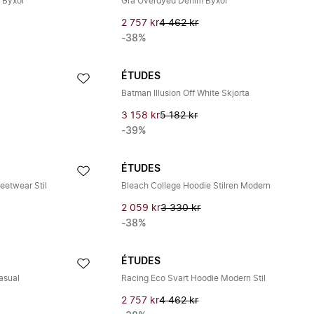
 Byxor
Grå Overdyed Denim Byxor
2 757 kr
4 462 kr
-38%
ÉTUDES
Batman Illusion Off White Skjorta
3 158 kr
5 182 kr
-39%
ÉTUDES
eetwear Stil
Bleach College Hoodie Stilren Modern
2 059 kr
3 330 kr
-38%
ÉTUDES
Casual
Racing Eco Svart Hoodie Modern Stil
2 757 kr
4 462 kr