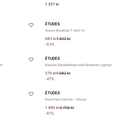
1 357 kr
ÉTUDES
Illusion Broderad T-shirt Vit
683 kr
1 822 kr
-63%
ÉTUDES
rt
Klassisk Baseballkeps med Broderad Logotyp
570 kr
1 082 kr
-47%
ÉTUDES
Rund Hals Pullover - Stickat
1 480 kr
3 756 kr
-61%