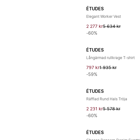
ÉTUDES
Elegant Worker Vest
2 277 kr
5 634 kr
-60%
ÉTUDES
Långärmad rullkrage T-shirt
797 kr
1 935 kr
-59%
ÉTUDES
Räfflad Rund Hals Tröja
2 231 kr
5 578 kr
-60%
ÉTUDES