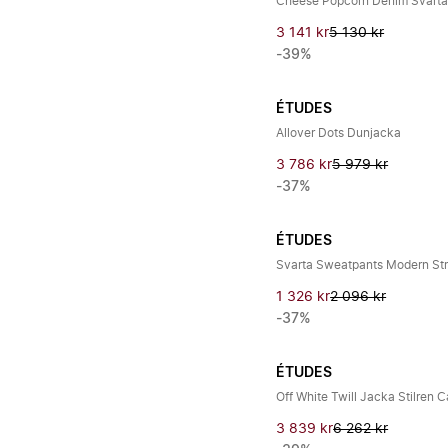
Cheese Popcorn Denim Svarta
3 141 kr
5 130 kr
-39%
ÉTUDES
Allover Dots Dunjacka
3 786 kr
5 979 kr
-37%
ÉTUDES
Svarta Sweatpants Modern Str
1 326 kr
2 096 kr
-37%
ÉTUDES
Off White Twill Jacka Stilren 
3 839 kr
6 262 kr