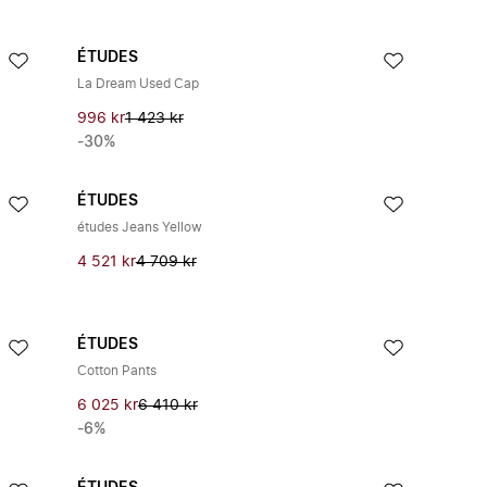
ÉTUDES
La Dream Used Cap
996 kr
1 423 kr
-30%
ÉTUDES
études Jeans Yellow
4 521 kr
4 709 kr
ÉTUDES
Cotton Pants
6 025 kr
6 410 kr
-6%