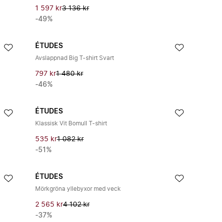
1 597 kr
3 136 kr
-49%
ÉTUDES
Avslappnad Big T-shirt Svart
797 kr
1 480 kr
-46%
ÉTUDES
Klassisk Vit Bomull T-shirt
535 kr
1 082 kr
-51%
ÉTUDES
Mörkgröna yllebyxor med veck
2 565 kr
4 102 kr
-37%