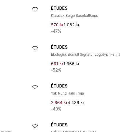
ÉTUDES
Klassisk Beige Baseballkeps
570 kr
1 082 kr
-47%
ÉTUDES
Ekologisk Bomull Signatur Logotyp T-shirt
661 kr
1 366 kr
-52%
ÉTUDES
Yak Rund Hals Tröja
2 664 kr
4 439 kr
-40%
ÉTUDES