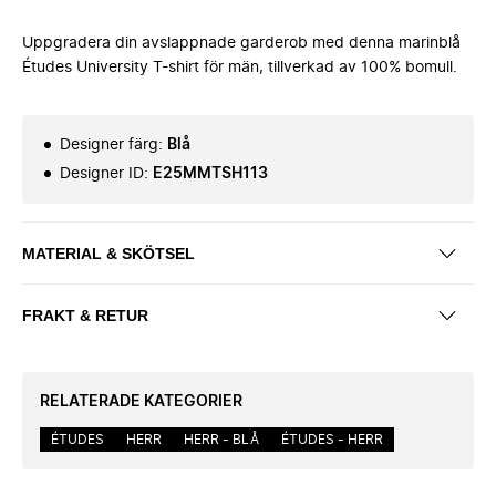
Uppgradera din avslappnade garderob med denna marinblå
Études University T-shirt för män, tillverkad av 100% bomull.
Designer färg
:
Blå
Designer ID
:
E25MMTSH113
MATERIAL & SKÖTSEL
FRAKT & RETUR
RELATERADE KATEGORIER
ÉTUDES
HERR
HERR - BLÅ
ÉTUDES - HERR