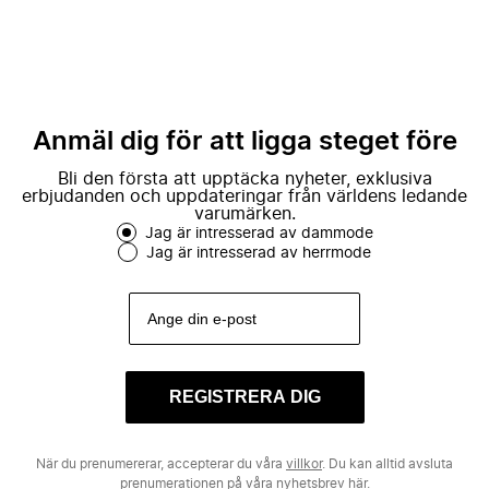
Anmäl dig för att ligga steget före
Bli den första att upptäcka nyheter, exklusiva
erbjudanden och uppdateringar från världens ledande
varumärken.
Jag är intresserad av dammode
Jag är intresserad av herrmode
REGISTRERA DIG
När du prenumererar, accepterar du våra
villkor
. Du kan alltid avsluta
prenumerationen på våra nyhetsbrev
här.