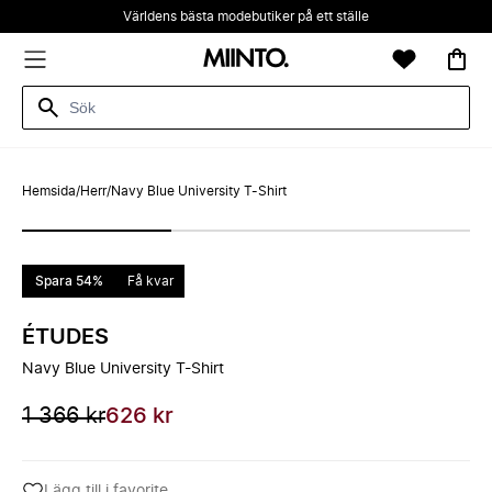
Världens bästa modebutiker på ett ställe
Hemsida
/
Herr
/
Navy Blue University T-Shirt
Spara 54%
Få kvar
ÉTUDES
Navy Blue University T-Shirt
1 366 kr
626 kr
Lägg till i favorite