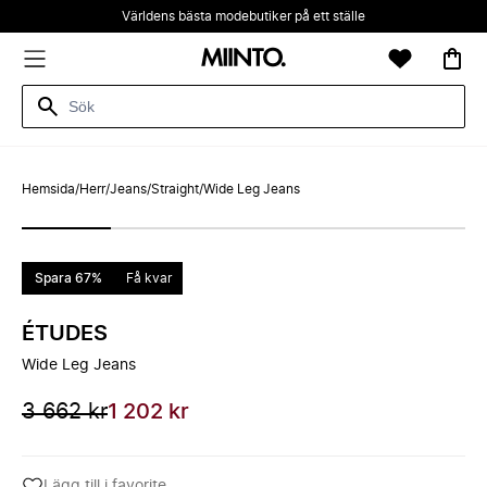
Världens bästa modebutiker på ett ställe
Hemsida
/
Herr
/
Jeans
/
Straight
/
Wide Leg Jeans
Spara 67%
Få kvar
ÉTUDES
Wide Leg Jeans
3 662 kr
1 202 kr
Lägg till i favorite