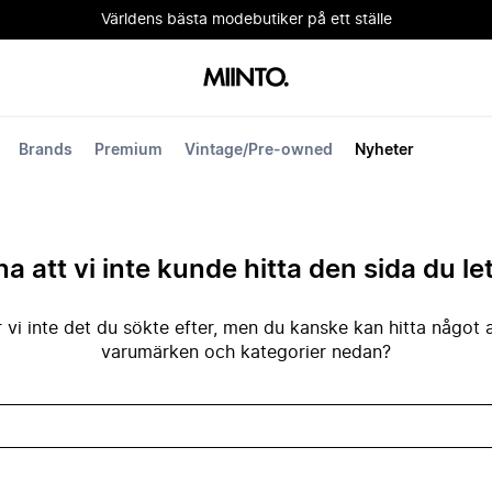
Världens bästa modebutiker på ett ställe
Brands
Premium
Vintage/Pre-owned
Nyheter
na att vi inte kunde hitta den sida du le
 vi inte det du sökte efter, men du kanske kan hitta något 
varumärken och kategorier nedan?