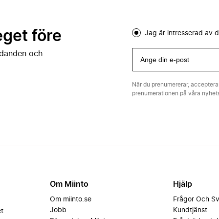
eget före
Jag är intresserad av
judanden och
När du prenumererar, acceptera
prenumerationen på våra nyhe
Om Miinto
Hjälp
Om miinto.se
Frågor Och S
Jobb
Kundtjänst
et