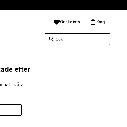
Önskelista
Korg
tade efter.
annat i våra