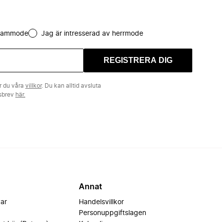
 dammode
Jag är intresserad av herrmode
REGISTRERA DIG
r du våra
villkor
. Du kan alltid avsluta
tsbrev
här.
Annat
var
Handelsvillkor
Personuppgiftslagen