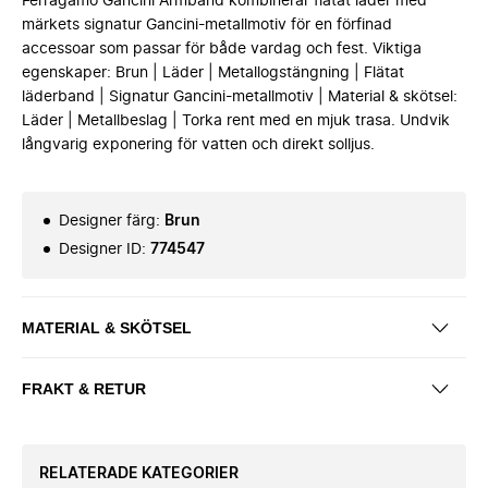
Ferragamo Gancini Armband kombinerar flätat läder med
märkets signatur Gancini-metallmotiv för en förfinad
accessoar som passar för både vardag och fest. Viktiga
egenskaper: Brun | Läder | Metallogstängning | Flätat
läderband | Signatur Gancini-metallmotiv | Material & skötsel:
Läder | Metallbeslag | Torka rent med en mjuk trasa. Undvik
långvarig exponering för vatten och direkt solljus.
Designer färg
:
Brun
Designer ID
:
774547
MATERIAL & SKÖTSEL
FRAKT & RETUR
RELATERADE KATEGORIER