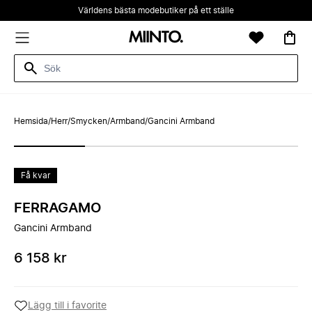
Världens bästa modebutiker på ett ställe
Hemsida
/
Herr
/
Smycken
/
Armband
/
Gancini Armband
Få kvar
FERRAGAMO
Gancini Armband
6 158 kr
Lägg till i favorite