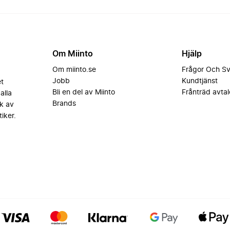
Om Miinto
Hjälp
Om miinto.se
Frågor Och S
Jobb
Kundtjänst
et
Bli en del av Miinto
Frånträd avtal
alla
Brands
k av
iker.