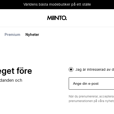
Världens bästa modebutiker på ett ställe
Premium
Nyheter
eget före
Jag är intresserad av
judanden och
När du prenumererar, acceptera
prenumerationen på våra nyhe