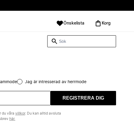
Önskelista
Korg
 dammode
Jag är intresserad av herrmode
REGISTRERA DIG
r du våra
villkor
. Du kan alltid avsluta
tsbrev
här.