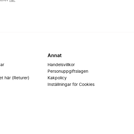
tsbrev
här.
Annat
var
Handelsvillkor
Personuppgiftslagen
et här (Returer)
Kakpolicy
Inställningar för Cookies