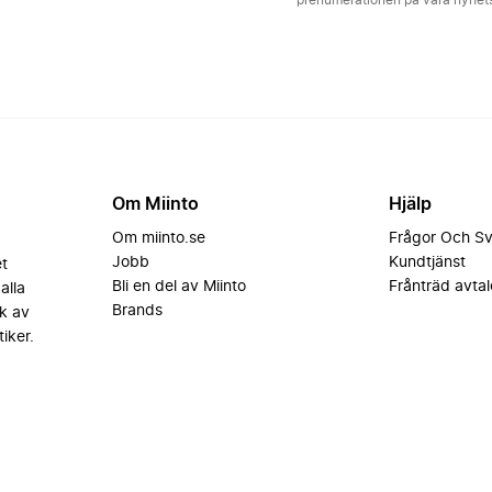
prenumerationen på våra nyhe
Om Miinto
Hjälp
Om miinto.se
Frågor Och S
Jobb
Kundtjänst
et
Bli en del av Miinto
Frånträd avtal
alla
Brands
k av
iker.