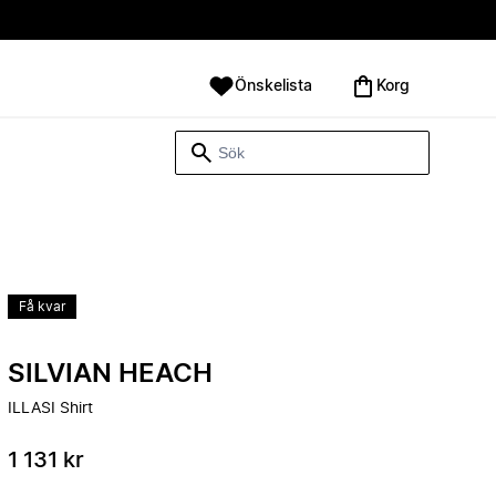
Önskelista
Korg
Få kvar
SILVIAN HEACH
ILLASI Shirt
1 131 kr