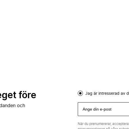
eget före
Jag är intresserad av
judanden och
När du prenumererar, acceptera