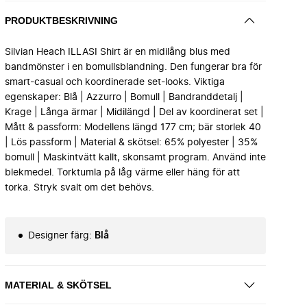
PRODUKTBESKRIVNING
Silvian Heach ILLASI Shirt är en midilång blus med
bandmönster i en bomullsblandning. Den fungerar bra för
smart-casual och koordinerade set-looks. Viktiga
egenskaper: Blå | Azzurro | Bomull | Bandranddetalj |
Krage | Långa ärmar | Midilängd | Del av koordinerat set |
Mått & passform: Modellens längd 177 cm; bär storlek 40
| Lös passform | Material & skötsel: 65% polyester | 35%
bomull | Maskintvätt kallt, skonsamt program. Använd inte
blekmedel. Torktumla på låg värme eller häng för att
torka. Stryk svalt om det behövs.
Designer färg
:
Blå
MATERIAL & SKÖTSEL