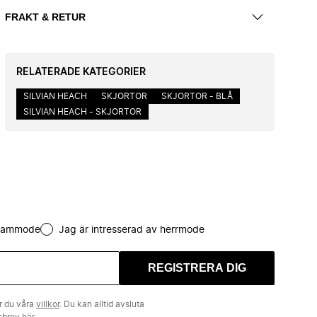
FRAKT & RETUR
RELATERADE KATEGORIER
SILVIAN HEACH
SKJORTOR
SKJORTOR - BLÅ
SILVIAN HEACH - SKJORTOR
 dammode
Jag är intresserad av herrmode
REGISTRERA DIG
r du våra
villkor
. Du kan alltid avsluta