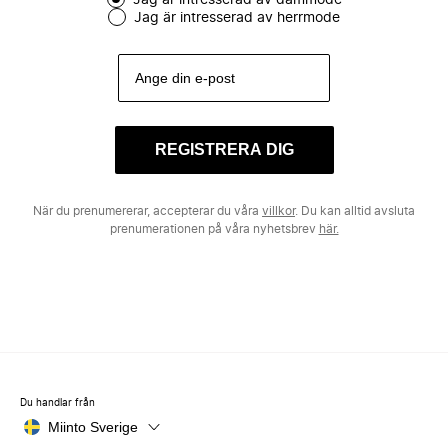
Jag är intresserad av dammode
Jag är intresserad av herrmode
REGISTRERA DIG
När du prenumererar, accepterar du våra
villkor
. Du kan alltid avsluta
prenumerationen på våra nyhetsbrev
här.
Du handlar från
Miinto Sverige