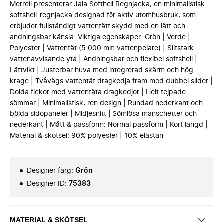
Merrell presenterar Jala Softhell Regnjacka, en minimalistisk
softshell-regnjacka designad för aktiv utomhusbruk, som
erbjuder fullständigt vattentätt skydd med en lätt och
andningsbar känsla. Viktiga egenskaper: Grön | Verde |
Polyester | Vattentät (5 000 mm vattenpelare) | Slitstark
vattenavvisande yta | Andningsbar och flexibel softshell |
Lättvikt | Justerbar huva med integrerad skärm och hög
krage | Tvåvägs vattentät dragkedja fram med dubbel slider |
Dolda fickor med vattentäta dragkedjor | Helt tejpade
sömmar | Minimalistisk, ren design | Rundad nederkant och
böjda sidopaneler | Midjesnitt | Sömlösa manschetter och
nederkant | Mått & passform: Normal passform | Kort längd |
Material & skötsel: 90% polyester | 10% elastan
Designer färg
:
Grön
Designer ID
:
75383
MATERIAL & SKÖTSEL