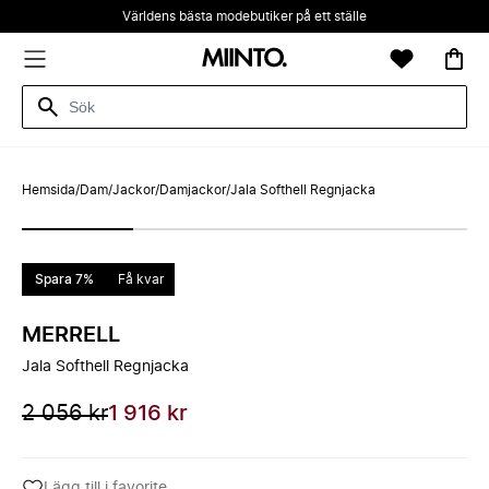
Världens bästa modebutiker på ett ställe
Hemsida
/
Dam
/
Jackor
/
Damjackor
/
Jala Softhell Regnjacka
Spara 7%
Få kvar
MERRELL
Jala Softhell Regnjacka
2 056 kr
1 916 kr
Lägg till i favorite