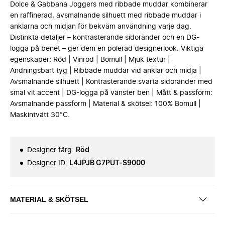
Dolce & Gabbana Joggers med ribbade muddar kombinerar
en raffinerad, avsmalnande silhuett med ribbade muddar i
anklarna och midjan för bekväm användning varje dag.
Distinkta detaljer – kontrasterande sidoränder och en DG-
logga på benet – ger dem en polerad designerlook. Viktiga
egenskaper: Röd | Vinröd | Bomull | Mjuk textur |
Andningsbart tyg | Ribbade muddar vid anklar och midja |
Avsmalnande silhuett | Kontrasterande svarta sidoränder med
smal vit accent | DG-logga på vänster ben | Mått & passform:
Avsmalnande passform | Material & skötsel: 100% Bomull |
Maskintvätt 30°C.
Designer färg
:
Röd
Designer ID
:
L4JPJB G7PUT-S9000
MATERIAL & SKÖTSEL