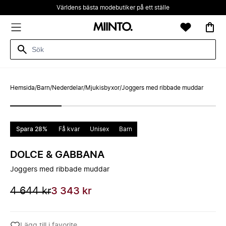
Världens bästa modebutiker på ett ställe
Hemsida
/
Barn
/
Nederdelar
/
Mjukisbyxor
/
Joggers med ribbade muddar
Spara 28%
Få kvar
Unisex
Barn
DOLCE & GABBANA
Joggers med ribbade muddar
4 644 kr
3 343 kr
Lägg till i favorite