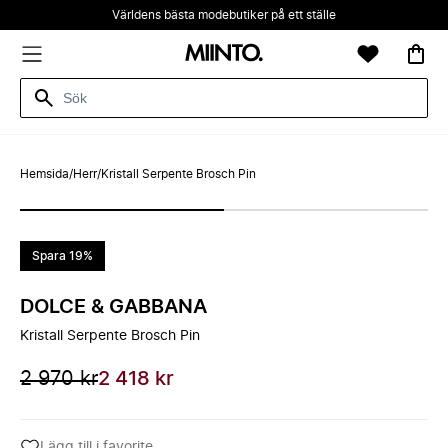
Världens bästa modebutiker på ett ställe
Hemsida
/
Herr
/
Kristall Serpente Brosch Pin
Spara 19%
DOLCE & GABBANA
Kristall Serpente Brosch Pin
2 970 kr
2 418 kr
Lägg till i favorite