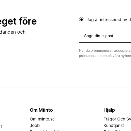
eget före
Jag är intresserad av
judanden och
När du prenumererar, acceptera
prenumerationen på våra nyhe
Om Miinto
Hjälp
Om miinto.se
Frågor Och S
Jobb
Kundtjänst
et