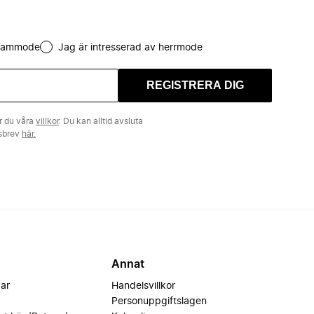
 dammode
Jag är intresserad av herrmode
REGISTRERA DIG
r du våra
villkor
. Du kan alltid avsluta
tsbrev
här.
Annat
var
Handelsvillkor
Personuppgiftslagen