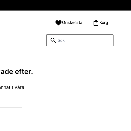
Önskelista
Korg
tade efter.
annat i våra