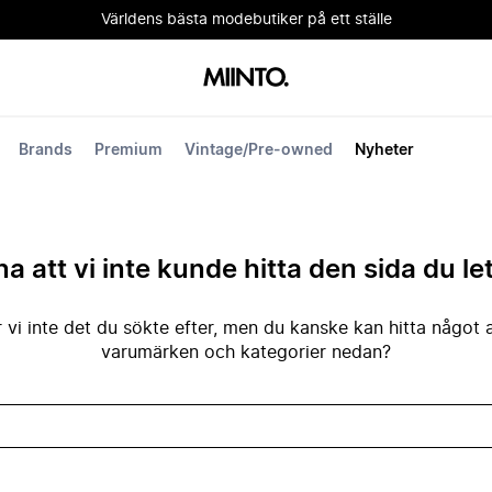
Världens bästa modebutiker på ett ställe
Brands
Premium
Vintage/Pre-owned
Nyheter
na att vi inte kunde hitta den sida du le
 vi inte det du sökte efter, men du kanske kan hitta något 
varumärken och kategorier nedan?