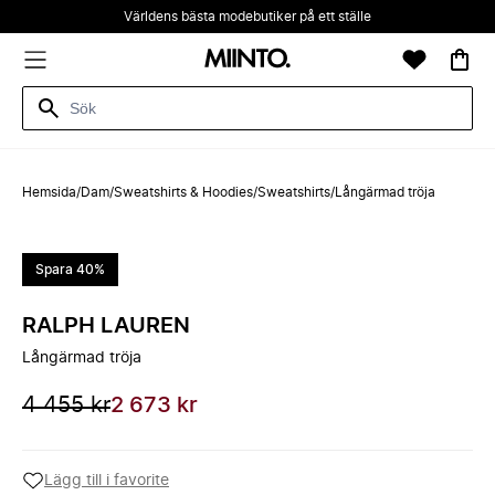
Världens bästa modebutiker på ett ställe
Hemsida
/
Dam
/
Sweatshirts & Hoodies
/
Sweatshirts
/
Långärmad tröja
Spara 40%
RALPH LAUREN
Långärmad tröja
4 455 kr
2 673 kr
Lägg till i favorite