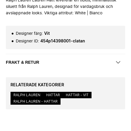
Ralph Lauren Lauren Hatt levererar en tidlös, minimalistisk
siluett från Ralph Lauren, designad för vardagsbruk och
avslappnade looks. Viktiga attribut: White | Bianco
Designer färg
:
Vit
Designer ID
:
454p14398001-clatan
FRAKT & RETUR
RELATERADE KATEGORIER
RALPH LAUREN
HATTAR
HATTAR - VIT
RALPH LAUREN - HATTAR