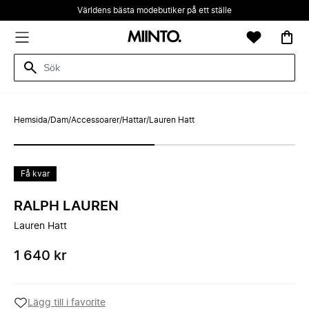
Världens bästa modebutiker på ett ställe
Hemsida
/
Dam
/
Accessoarer
/
Hattar
/
Lauren Hatt
Få kvar
RALPH LAUREN
Lauren Hatt
1 640 kr
Lägg till i favorite