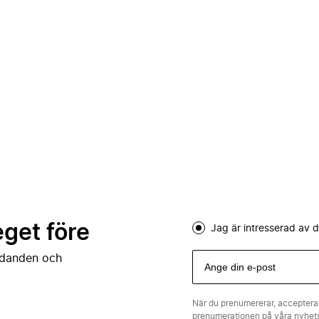
eget före
Jag är intresserad av
judanden och
När du prenumererar, acceptera
prenumerationen på våra nyhe