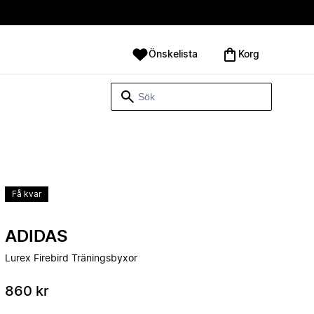
Önskelista
Korg
Få kvar
ADIDAS
Lurex Firebird Träningsbyxor
860 kr