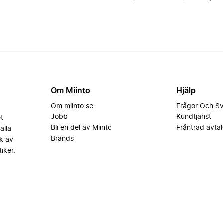
Om Miinto
Hjälp
Om miinto.se
Frågor Och S
Jobb
Kundtjänst
et
Bli en del av Miinto
Frånträd avtal
alla
Brands
k av
iker.