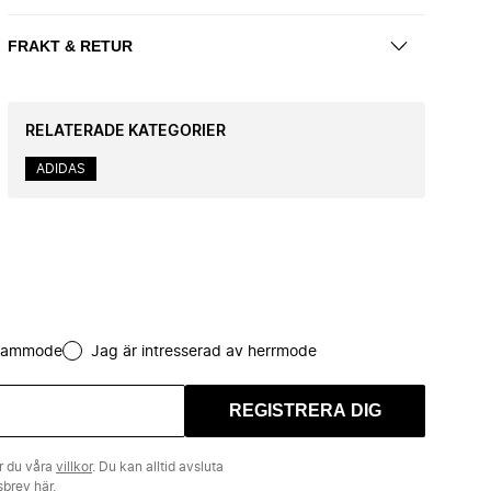
FRAKT & RETUR
RELATERADE KATEGORIER
ADIDAS
 dammode
Jag är intresserad av herrmode
REGISTRERA DIG
r du våra
villkor
. Du kan alltid avsluta
tsbrev
här.