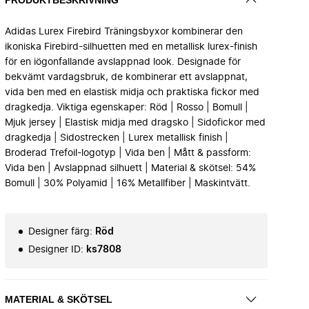
Adidas Lurex Firebird Träningsbyxor kombinerar den
ikoniska Firebird-silhuetten med en metallisk lurex-finish
för en iögonfallande avslappnad look. Designade för
bekvämt vardagsbruk, de kombinerar ett avslappnat,
vida ben med en elastisk midja och praktiska fickor med
dragkedja. Viktiga egenskaper: Röd | Rosso | Bomull |
Mjuk jersey | Elastisk midja med dragsko | Sidofickor med
dragkedja | Sidostrecken | Lurex metallisk finish |
Broderad Trefoil-logotyp | Vida ben | Mått & passform:
Vida ben | Avslappnad silhuett | Material & skötsel: 54%
Bomull | 30% Polyamid | 16% Metallfiber | Maskintvätt.
Designer färg
:
Röd
Designer ID
:
ks7808
MATERIAL & SKÖTSEL