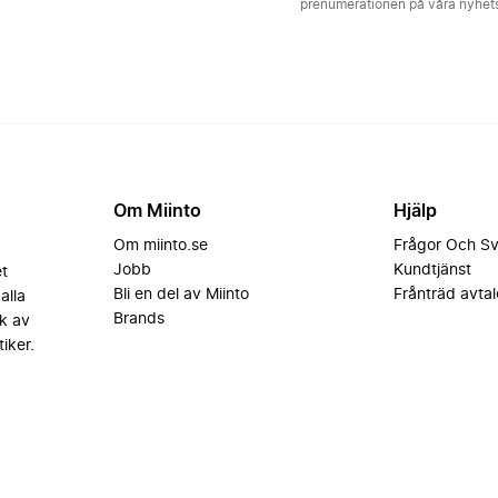
prenumerationen på våra nyhe
Om Miinto
Hjälp
Om miinto.se
Frågor Och S
Jobb
Kundtjänst
et
Bli en del av Miinto
Frånträd avtal
alla
Brands
k av
iker.