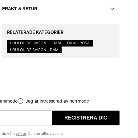
FRAKT & RETUR
RELATERADE KATEGORIER
LOULOU DE SAISON
DAM
DAM - ROSA
LOULOU DE SAISON - DAM
 dammode
Jag är intresserad av herrmode
REGISTRERA DIG
r du våra
villkor
. Du kan alltid avsluta