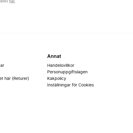
tsbrev
här.
Annat
var
Handelsvillkor
Personuppgiftslagen
et här (Returer)
Kakpolicy
Inställningar för Cookies