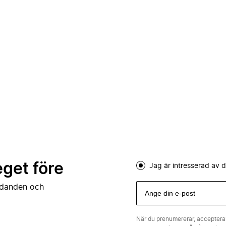
eget före
Jag är intresserad av
judanden och
När du prenumererar, acceptera