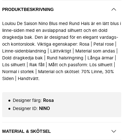
PRODUKTBESKRIVNING
Loulou De Saison Nino Blus med Rund Hals är en lätt blus i
linne-siden med en avslappnad silhuett och en dold
dragkedja bak. Den är designad för en elegant vardags-
och kontorslook. Viktiga egenskaper: Rosa | Petal rose |
Linne-sidenblandning | Lättviktigt | Material som andas |
Dold dragkedja bak | Rund halsringning | Långa ärmar |
Lös silhuett | Rak fåll | Mått och passform: Lös silhuett |
Normal i storlek | Material och skötsel: 70% Linne, 30%
Siden | Handtvätt.
Designer färg
:
Rosa
Designer ID
:
NINO
MATERIAL & SKÖTSEL