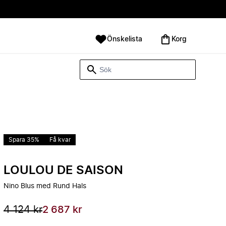
Önskelista
Korg
Spara 35%
Få kvar
LOULOU DE SAISON
Nino Blus med Rund Hals
4 124 kr
2 687 kr