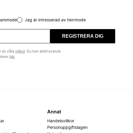
 dammode
Jag är intresserad av herrmode
REGISTRERA DIG
r du våra
villkor
. Du kan alltid avsluta
tsbrev
här.
Annat
var
Handelsvillkor
Personuppgiftslagen