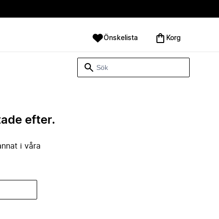
Önskelista
Korg
tade efter.
annat i våra