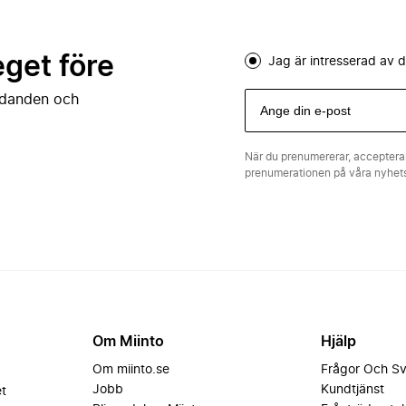
eget före
Jag är intresserad av
judanden och
När du prenumererar, acceptera
prenumerationen på våra nyhe
Om Miinto
Hjälp
Om miinto.se
Frågor Och S
Jobb
Kundtjänst
et