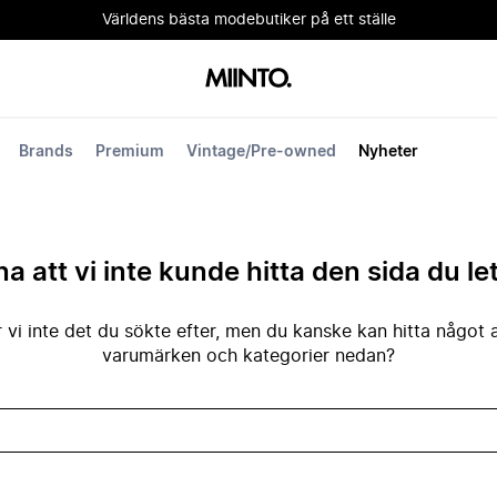
Världens bästa modebutiker på ett ställe
Brands
Premium
Vintage/Pre-owned
Nyheter
na att vi inte kunde hitta den sida du le
 vi inte det du sökte efter, men du kanske kan hitta något 
varumärken och kategorier nedan?