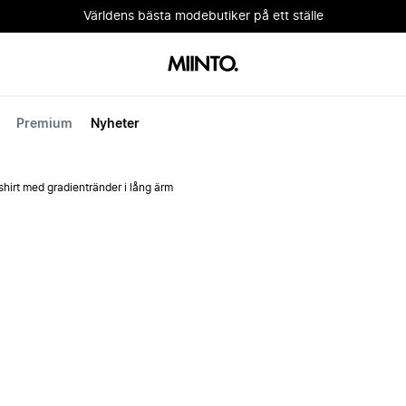
Världens bästa modebutiker på ett ställe
Premium
Nyheter
hirt med gradientränder i lång ärm