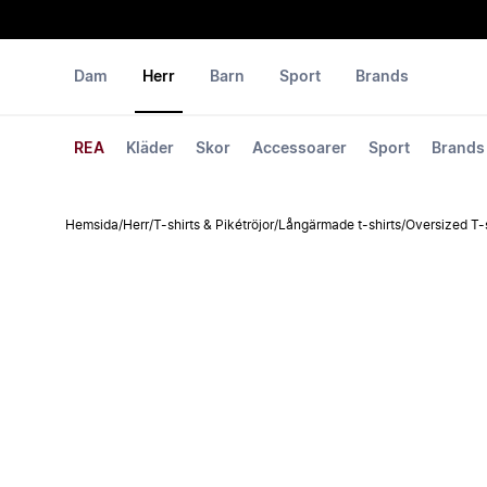
Dam
Herr
Barn
Sport
Brands
REA
Kläder
Skor
Accessoarer
Sport
Brands
Hemsida
/
Herr
/
T-shirts & Pikétröjor
/
Långärmade t-shirts
/
Oversized T-s