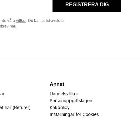
REGISTRERA DIG
r du våra
villkor
. Du kan alltid avsluta
tsbrev
här.
Annat
var
Handelsvillkor
Personuppgiftslagen
et här (Returer)
Kakpolicy
Inställningar för Cookies