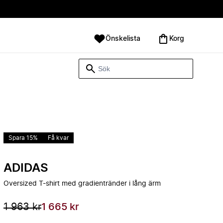
Önskelista
Korg
Spara 15%
Få kvar
ADIDAS
Oversized T-shirt med gradientränder i lång ärm
1 963 kr
1 665 kr