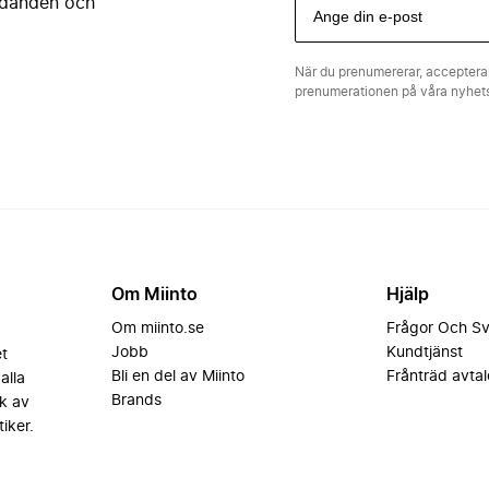
judanden och
När du prenumererar, acceptera
prenumerationen på våra nyhe
Om Miinto
Hjälp
Om miinto.se
Frågor Och S
Jobb
Kundtjänst
et
Bli en del av Miinto
Frånträd avtal
alla
Brands
k av
iker.