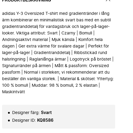
adidas Y-3 Oversized T-shirt med gradientränder i lång
ärm kombinerar en minimalistisk svart bas med en subtil
gradientranddetalj för vardagsbruk och lager-på-lager-
looker. Viktiga attribut: Svart | Czarny | Bomull |
Andningsaktivt material | Mjuk känsla | Komfort hela
dagen | Ger extra värme för svalare dagar | Perfekt för
lager-på-lager | Gradientranddetalj | Ribbstickad rund
halsringning | Raglanlånga ärmar | Logotryck på bröstet |
Signaturränder på ärmen | Mått & passform: Oversized
passform | Normal i storleken; vi rekommenderar att du
beställer din vanliga storlek. | Material & skötsel: Yttertyg:
100 % bomull | Muddar: 98 % bomull, 2 % elastan |
Maskintvätt
Designer färg
:
Svart
Designer ID
:
KQ8586