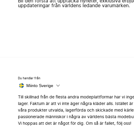
Bli den första att upptäcka nyheter, exklusiva erb
uppdateringar från världens ledande varumärken.
Du handlar från
Miinto Sverige
Till skillnad från de flesta andra modeplattformar har vi ing
lager. Faktum är att vi inte äger några kläder alls. Istället är 
våra produkter utvalda, lagerförda och skickade med kärle
passionerade människor i några av världens bästa modebut
Vi hoppas att det är något för dig. Om så är fallet, följ oss!