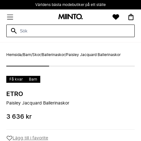
Världens bästa modebutiker på ett ställe
Hemsida
/
Barn
/
Skor
/
Ballerinaskor
/
Paisley Jacquard Ballerinaskor
Få kvar
Barn
ETRO
Paisley Jacquard Ballerinaskor
3 636 kr
Lägg till i favorite