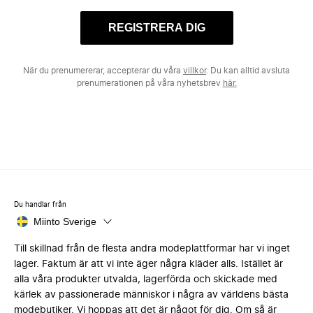
REGISTRERA DIG
När du prenumererar, accepterar du våra
villkor
. Du kan alltid avsluta
prenumerationen på våra nyhetsbrev
här.
Du handlar från
Miinto Sverige
Till skillnad från de flesta andra modeplattformar har vi inget
lager. Faktum är att vi inte äger några kläder alls. Istället är
alla våra produkter utvalda, lagerförda och skickade med
kärlek av passionerade människor i några av världens bästa
modebutiker. Vi hoppas att det är något för dig. Om så är