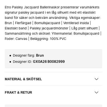
Etro Paisley Jacquard Ballerinaskor presenterar varumärkets
signatur paisley jacquard i en låg silhuett med ett elastiskt
band för säker och bekväm användning. Viktiga egenskaper:
Brun | Flerfärgad | Bomullsjacquard | Ventilerad insida |
Elastiskt band | Paisley jacquardmönster | Låg platt silhuett |
Sammansättning och skötsel: Yttermaterial: Bomullsjacquard |
Foder: Canvas | Beläggning: 100% PVC
Designer färg
:
Brun
Designer ID
:
GX0A26 B0082999
MATERIAL & SKÖTSEL
FRAKT & RETUR