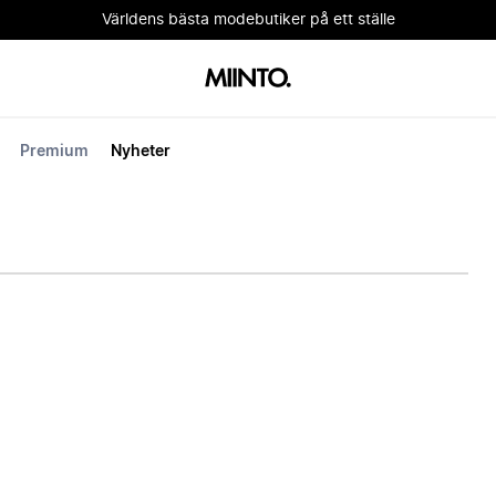
Världens bästa modebutiker på ett ställe
Premium
Nyheter