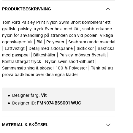
PRODUKTBESKRIVNING
Tom Ford Paisley Print Nylon Swim Short kombinerar ett
grafiskt paisley-tryck över hela med lätt, snabbtorkande
nylon för användning på stranden och vid poolen. Viktiga
egenskaper: Vit | Blå | Polyester | Snabbtorkande material
| Lättviktigt | Detalj med sidospänne | Sidfickor | Bakficka
med passpoal | Bälteshällor | Paisley-mönster överallt |
Kontrastfärgat tryck | Nylon swim short-silhuett |
Sammansättning & skötsel: 100 % Polyester | Tänk på att
prova badkläder över dina egna kläder.
Designer färg
:
Vit
Designer ID
:
FMN074 BSS001 WUC
MATERIAL & SKÖTSEL