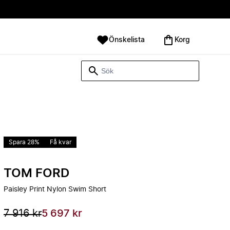
Önskelista
Korg
Spara 28%
Få kvar
TOM FORD
Paisley Print Nylon Swim Short
7 916 kr
5 697 kr