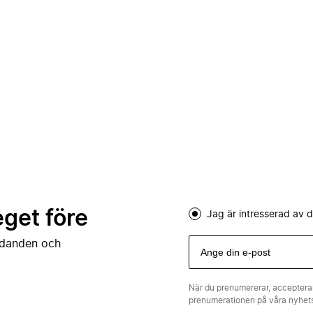
eget före
Jag är intresserad av
judanden och
När du prenumererar, acceptera
prenumerationen på våra nyhe