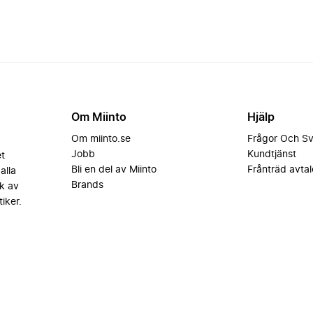
Om Miinto
Hjälp
Om miinto.se
Frågor Och S
Jobb
Kundtjänst
et
Bli en del av Miinto
Frånträd avtal
alla
Brands
k av
iker.