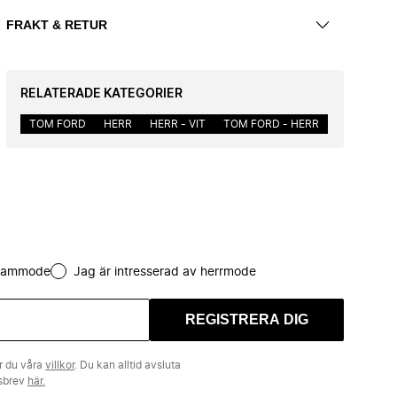
FRAKT & RETUR
RELATERADE KATEGORIER
TOM FORD
HERR
HERR - VIT
TOM FORD - HERR
 dammode
Jag är intresserad av herrmode
REGISTRERA DIG
r du våra
villkor
. Du kan alltid avsluta
tsbrev
här.