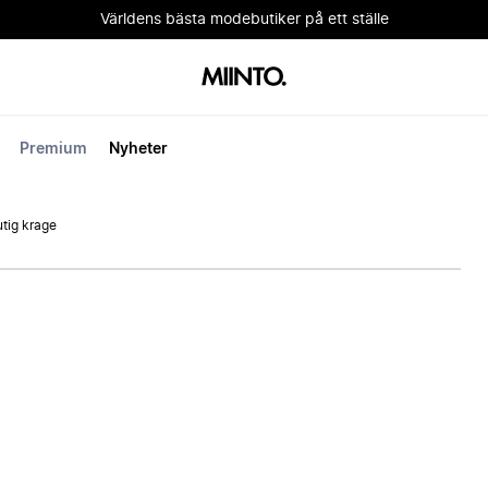
Världens bästa modebutiker på ett ställe
Premium
Nyheter
utig krage