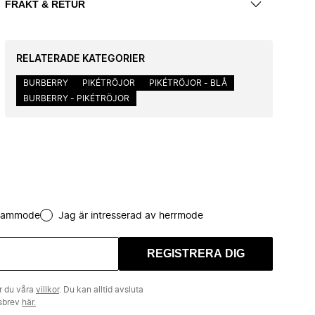
FRAKT & RETUR
RELATERADE KATEGORIER
BURBERRY
PIKÉTRÖJOR
PIKÉTRÖJOR - BLÅ
BURBERRY - PIKÉTRÖJOR
 dammode
Jag är intresserad av herrmode
REGISTRERA DIG
r du våra
villkor
. Du kan alltid avsluta
tsbrev
här.