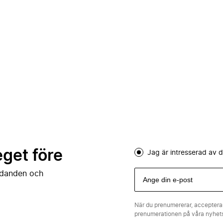
eget före
Jag är intresserad av
judanden och
När du prenumererar, acceptera
prenumerationen på våra nyhe