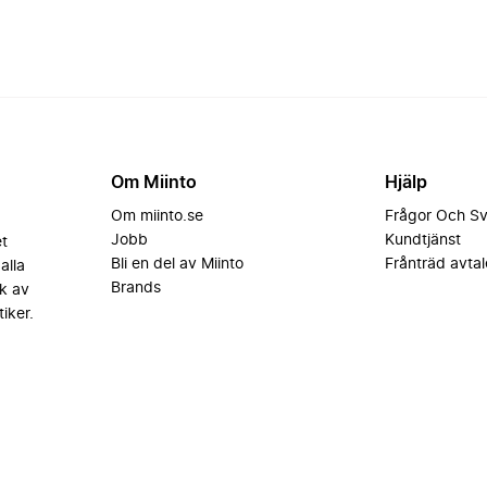
Om Miinto
Hjälp
Om miinto.se
Frågor Och S
Jobb
Kundtjänst
et
Bli en del av Miinto
Frånträd avtal
alla
Brands
k av
iker.