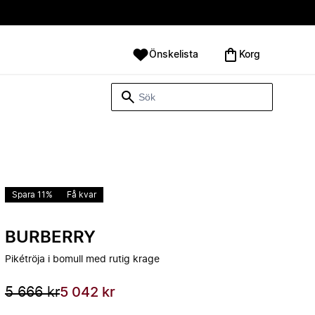
Önskelista
Korg
Spara 11%
Få kvar
BURBERRY
Pikétröja i bomull med rutig krage
5 666 kr
5 042 kr