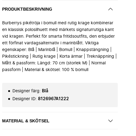
PRODUKTBESKRIVNING
Burberrys pikétröja i bomull med rutig krage kombinerar
en klassisk polosilhuett med märkets signaturrutiga kant
vid kragen. Perfekt för smarta fritidsoutfits, den erbjuder
ett förfinat vardagsalternativ i marinblått. Viktiga
egenskaper: Blå | Marinblå | Bomull | Knappstängning |
Pikéstickning | Rutig krage | Korta ärmar | Treknäppning |
Mått & passform: Längd: 70 cm (storlek M) | Normal
passform | Material & skötsel: 100 % bomull
Designer färg
:
Blå
Designer ID
:
8126967A1222
MATERIAL & SKÖTSEL