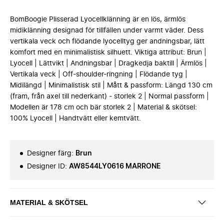
BomBoogie Plisserad Lyocellklänning är en lös, ärmlös
midiklänning designad för tillfällen under varmt väder. Dess
vertikala veck och flödande lyocelltyg ger andningsbar, lätt
komfort med en minimalistisk silhuett. Viktiga attribut: Brun |
Lyocell | Lättvikt | Andningsbar | Dragkedja baktill | Ärmlös |
Vertikala veck | Off-shoulder-ringning | Flödande tyg |
Midilängd | Minimalistisk stil | Mått & passform: Längd 130 cm
(fram, från axel till nederkant) - storlek 2 | Normal passform |
Modellen är 178 cm och bär storlek 2 | Material & skötsel:
100% Lyocell | Handtvätt eller kemtvätt.
Designer färg
:
Brun
Designer ID
:
AW8544LY0616 MARRONE
MATERIAL & SKÖTSEL