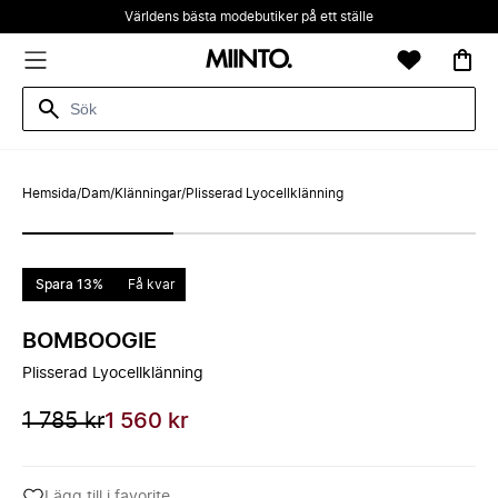
Världens bästa modebutiker på ett ställe
Hemsida
/
Dam
/
Klänningar
/
Plisserad Lyocellklänning
Spara 13%
Få kvar
BOMBOOGIE
Plisserad Lyocellklänning
1 785 kr
1 560 kr
Lägg till i favorite