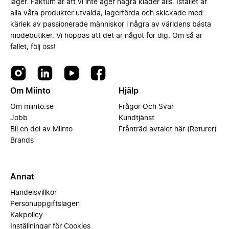
lager. Faktum är att vi inte äger några kläder alls. Istället är
alla våra produkter utvalda, lagerförda och skickade med
kärlek av passionerade människor i några av världens bästa
modebutiker. Vi hoppas att det är något för dig. Om så är
fallet, följ oss!
Om Miinto
Hjälp
Om miinto.se
Frågor Och Svar
Jobb
Kundtjänst
Bli en del av Miinto
Frånträd avtalet här (Returer)
Brands
Annat
Handelsvillkor
Personuppgiftslagen
Kakpolicy
Inställningar för Cookies