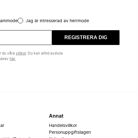
 dammode
Jag är intresserad av herrmode
REGISTRERA DIG
r du våra
villkor
. Du kan alltid avsluta
tsbrev
här.
Annat
var
Handelsvillkor
Personuppgiftslagen