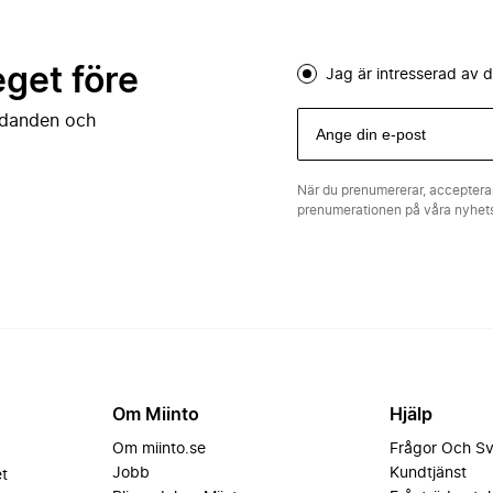
eget före
Jag är intresserad av
judanden och
När du prenumererar, acceptera
prenumerationen på våra nyhe
Om Miinto
Hjälp
Om miinto.se
Frågor Och S
Jobb
Kundtjänst
et