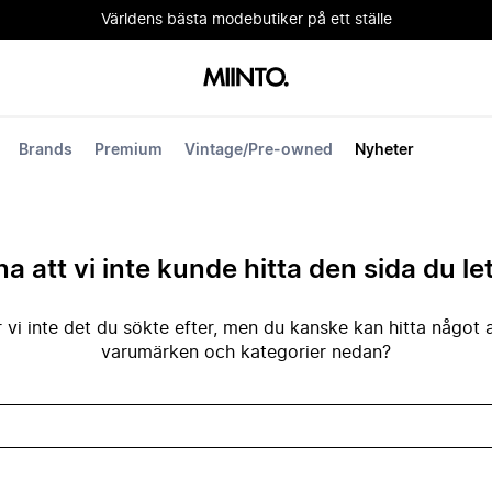
Världens bästa modebutiker på ett ställe
Brands
Premium
Vintage/Pre-owned
Nyheter
na att vi inte kunde hitta den sida du le
 vi inte det du sökte efter, men du kanske kan hitta något 
varumärken och kategorier nedan?