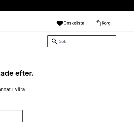
Önskelista
Korg
tade efter.
annat i våra