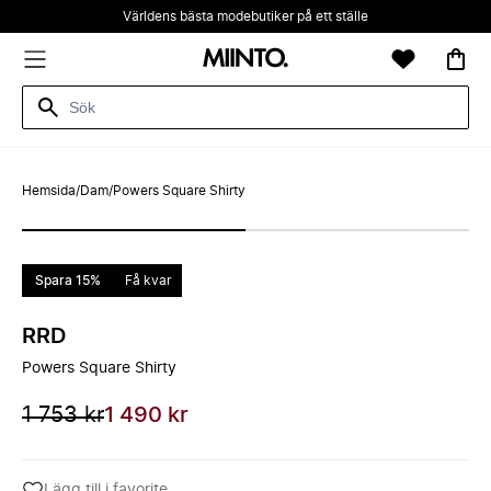
Världens bästa modebutiker på ett ställe
Hemsida
/
Dam
/
Powers Square Shirty
Spara 15%
Få kvar
RRD
Powers Square Shirty
1 753 kr
1 490 kr
Lägg till i favorite