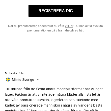
REGISTRERA DIG
När du prenumererar, accepterar du våra
villkor
. Du kan alltid avsluta
prenumerationen på våra nyhetsbrev
här.
Du handlar från
Miinto Sverige
Till skillnad från de flesta andra modeplattformar har vi inget
lager. Faktum är att vi inte äger några kläder alls. Istället är
alla våra produkter utvalda, lagerförda och skickade med
kärlek av passionerade människor i några av världens bästa