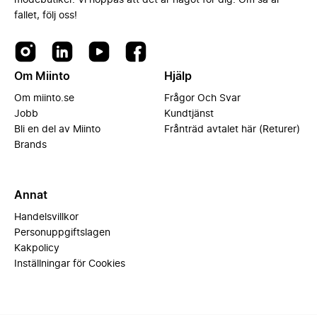
modebutiker. Vi hoppas att det är något för dig. Om så är
fallet, följ oss!
Om Miinto
Hjälp
Om miinto.se
Frågor Och Svar
Jobb
Kundtjänst
Bli en del av Miinto
Frånträd avtalet här (Returer)
Brands
Annat
Handelsvillkor
Personuppgiftslagen
Kakpolicy
Inställningar för Cookies