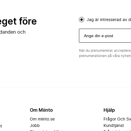
eget före
Jag är intresserad av
judanden och
När du prenumererar, acceptera
prenumerationen på våra nyhe
Om Miinto
Hjälp
Om miinto.se
Frågor Och S
Jobb
Kundtjänst
et