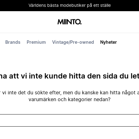
Världens bästa modebutiker på ett ställe
Brands
Premium
Vintage/Pre-owned
Nyheter
na att vi inte kunde hitta den sida du le
 vi inte det du sökte efter, men du kanske kan hitta något 
varumärken och kategorier nedan?