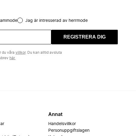
 dammode
Jag är intresserad av herrmode
REGISTRERA DIG
r du våra
villkor
. Du kan alltid avsluta
tsbrev
här.
Annat
var
Handelsvillkor
Personuppgiftslagen