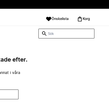
Önskelista
Korg
tade efter.
annat i våra