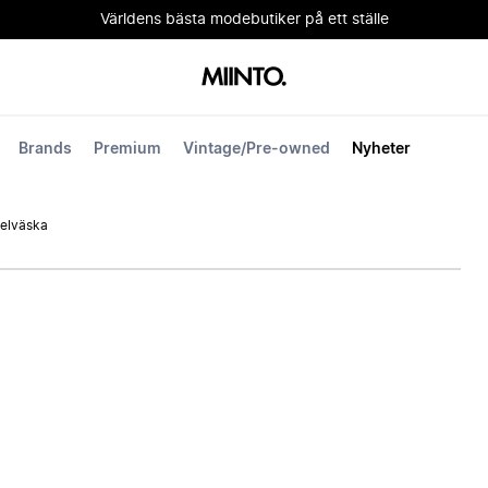
Världens bästa modebutiker på ett ställe
Brands
Premium
Vintage/Pre-owned
Nyheter
xelväska