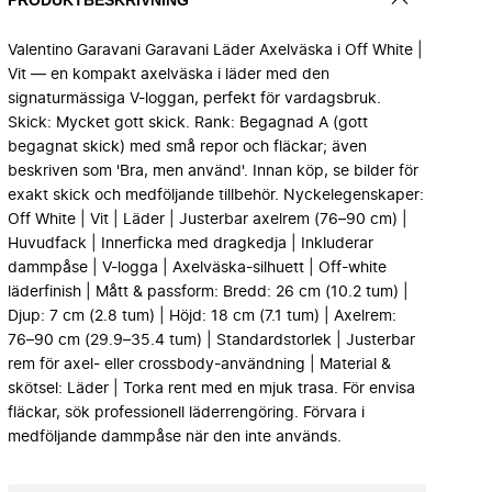
Valentino Garavani Garavani Läder Axelväska i Off White |
Vit — en kompakt axelväska i läder med den
signaturmässiga V-loggan, perfekt för vardagsbruk.
Skick: Mycket gott skick. Rank: Begagnad A (gott
begagnat skick) med små repor och fläckar; även
beskriven som 'Bra, men använd'. Innan köp, se bilder för
exakt skick och medföljande tillbehör. Nyckelegenskaper:
Off White | Vit | Läder | Justerbar axelrem (76–90 cm) |
Huvudfack | Innerficka med dragkedja | Inkluderar
dammpåse | V-logga | Axelväska-silhuett | Off-white
läderfinish | Mått & passform: Bredd: 26 cm (10.2 tum) |
Djup: 7 cm (2.8 tum) | Höjd: 18 cm (7.1 tum) | Axelrem:
76–90 cm (29.9–35.4 tum) | Standardstorlek | Justerbar
rem för axel- eller crossbody-användning | Material &
skötsel: Läder | Torka rent med en mjuk trasa. För envisa
fläckar, sök professionell läderrengöring. Förvara i
medföljande dammpåse när den inte används.