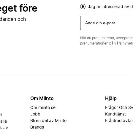
eget före
Jag är intresserad av
judanden och
När du prenumererar, acceptera
prenumerationen på våra nyhe
Om Miinto
Hjälp
Om miinto.se
Frågor Och S
Jobb
Kundtjänst
et
Bli en del av Miinto
Frånträd avtal
alla
Brands
k av