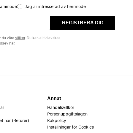
 dammode
Jag är intresserad av herrmode
REGISTRERA DIG
r du våra
villkor
. Du kan alltid avsluta
tsbrev
här.
Annat
var
Handelsvillkor
Personuppgiftslagen
et här (Returer)
Kakpolicy
Inställningar för Cookies