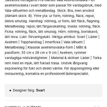
Salvatore Ferragamo Pre-owned Vala Axelremsväska – en
axelremsväska i svart läder som passar för vardagsbruk, med
Vala-silhuetten och metallbeslag. Skick: Bra, men använd
(Allmänt skick: B). Yttre yta: ur form, nötning, fläck, repor,
delvis smutsig. Handtag: nötning, ur form, lätt fläck, flagning.
Metallbeslag: repor, lätt färgavskalning. Insida: nötning, fläck.
Ficka: nötning, fläck, lätt smutsig. Hörn: nötning, bortskavd,
lätt reva. Lukt: förvaringslukt. Viktiga attribut: Svart | Läder |
Axelrem | Topphandtag | Innerficka | Vala-silhuett |
Metallbeslag | Klassisk axelremsväska-form | Mått &
passform: 35 cm x 28 cm x 9 cm | Axelrem; rymmer
vardagliga nödvändigheter. | Material & skötsel: Läder | Torka
rent med en mjuk, lätt fuktad trasa. Undvik långvarig
exponering för fukt och direkt värme. För djuprengöring eller
restaurering, kontakta en professionell läderspecialist.
Designer färg
:
Svart