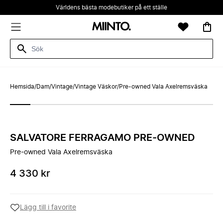
Världens bästa modebutiker på ett ställe
Hemsida
/
Dam
/
Vintage
/
Vintage Väskor
/
Pre-owned Vala Axelremsväska
SALVATORE FERRAGAMO PRE-OWNED
Pre-owned Vala Axelremsväska
4 330 kr
Lägg till i favorite