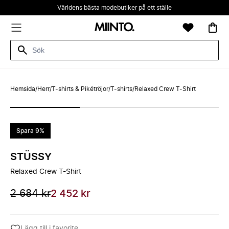
Världens bästa modebutiker på ett ställe
Hemsida
/
Herr
/
T-shirts & Pikétröjor
/
T-shirts
/
Relaxed Crew T-Shirt
Spara 9%
STÜSSY
Relaxed Crew T-Shirt
2 684 kr
2 452 kr
Lägg till i favorite