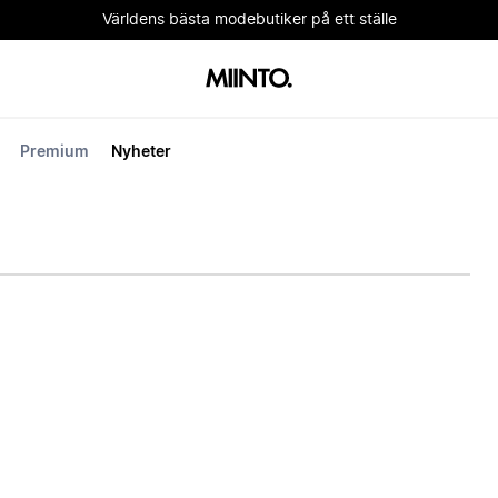
Världens bästa modebutiker på ett ställe
Premium
Nyheter