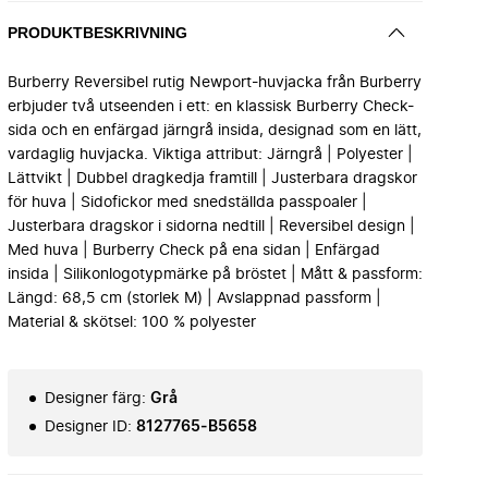
PRODUKTBESKRIVNING
Burberry Reversibel rutig Newport-huvjacka från Burberry
erbjuder två utseenden i ett: en klassisk Burberry Check-
sida och en enfärgad järngrå insida, designad som en lätt,
vardaglig huvjacka. Viktiga attribut: Järngrå | Polyester |
Lättvikt | Dubbel dragkedja framtill | Justerbara dragskor
för huva | Sidofickor med snedställda passpoaler |
Justerbara dragskor i sidorna nedtill | Reversibel design |
Med huva | Burberry Check på ena sidan | Enfärgad
insida | Silikonlogotypmärke på bröstet | Mått & passform:
Längd: 68,5 cm (storlek M) | Avslappnad passform |
Material & skötsel: 100 % polyester
Designer färg
:
Grå
Designer ID
:
8127765-B5658