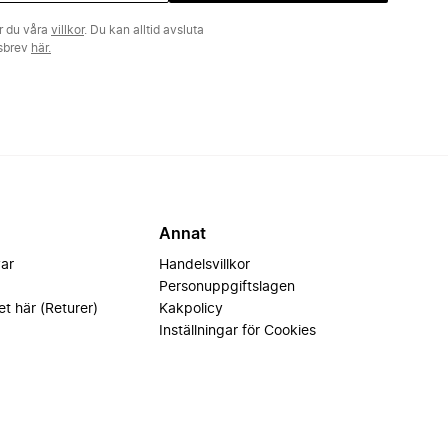
r du våra
villkor
. Du kan alltid avsluta
tsbrev
här.
Annat
var
Handelsvillkor
Personuppgiftslagen
et här (Returer)
Kakpolicy
Inställningar för Cookies