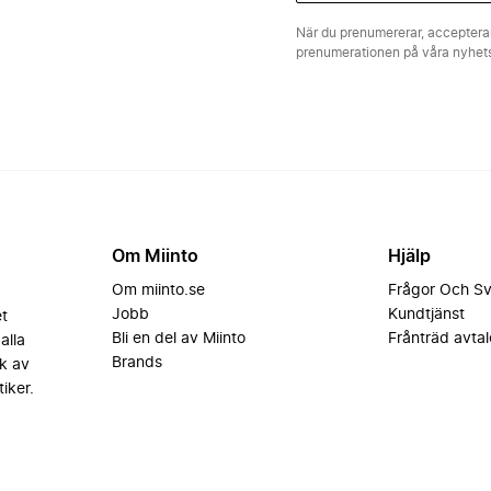
När du prenumererar, acceptera
prenumerationen på våra nyhe
Om Miinto
Hjälp
Om miinto.se
Frågor Och S
Jobb
Kundtjänst
et
Bli en del av Miinto
Frånträd avtal
alla
Brands
k av
iker.