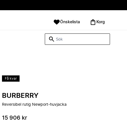
Önskelista
Korg
Få kvar
BURBERRY
Reversibel rutig Newport-huvjacka
15 906 kr