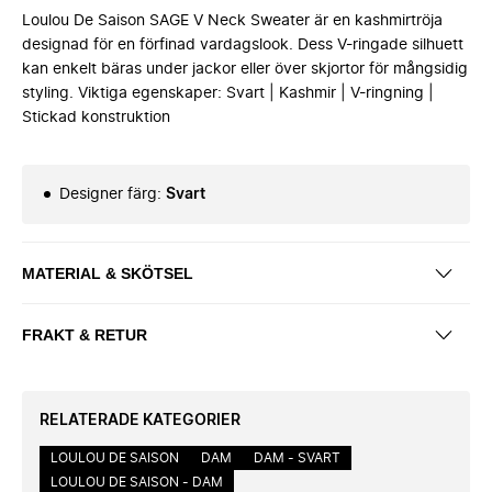
Loulou De Saison SAGE V Neck Sweater är en kashmirtröja
designad för en förfinad vardagslook. Dess V-ringade silhuett
kan enkelt bäras under jackor eller över skjortor för mångsidig
styling. Viktiga egenskaper: Svart | Kashmir | V-ringning |
Stickad konstruktion
Designer färg
:
Svart
MATERIAL & SKÖTSEL
FRAKT & RETUR
RELATERADE KATEGORIER
LOULOU DE SAISON
DAM
DAM - SVART
LOULOU DE SAISON - DAM