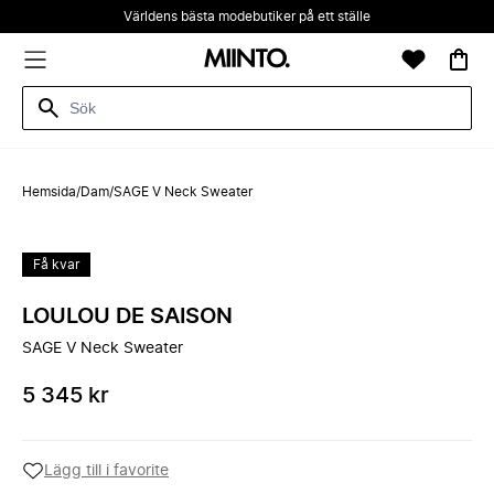
Världens bästa modebutiker på ett ställe
Hemsida
/
Dam
/
SAGE V Neck Sweater
Få kvar
LOULOU DE SAISON
SAGE V Neck Sweater
5 345 kr
Lägg till i favorite