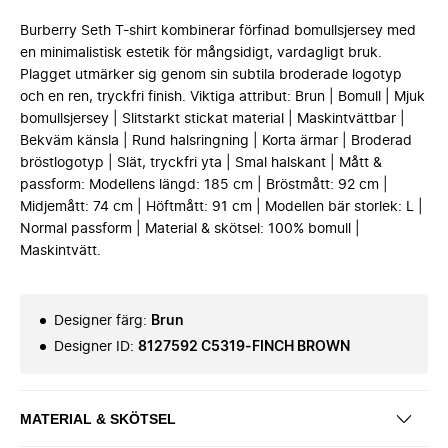
Burberry Seth T-shirt kombinerar förfinad bomullsjersey med
en minimalistisk estetik för mångsidigt, vardagligt bruk.
Plagget utmärker sig genom sin subtila broderade logotyp
och en ren, tryckfri finish. Viktiga attribut: Brun | Bomull | Mjuk
bomullsjersey | Slitstarkt stickat material | Maskintvättbar |
Bekväm känsla | Rund halsringning | Korta ärmar | Broderad
bröstlogotyp | Slät, tryckfri yta | Smal halskant | Mått &
passform: Modellens längd: 185 cm | Bröstmått: 92 cm |
Midjemått: 74 cm | Höftmått: 91 cm | Modellen bär storlek: L |
Normal passform | Material & skötsel: 100% bomull |
Maskintvätt.
Designer färg
:
Brun
Designer ID
:
8127592 C5319-FINCH BROWN
MATERIAL & SKÖTSEL