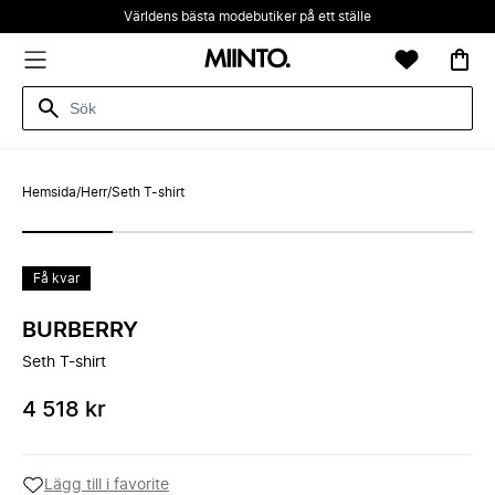
Världens bästa modebutiker på ett ställe
Hemsida
/
Herr
/
Seth T-shirt
Få kvar
BURBERRY
Seth T-shirt
4 518 kr
Lägg till i favorite