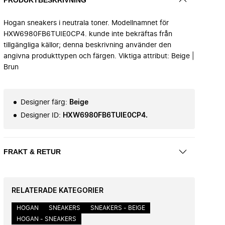
Hogan sneakers i neutrala toner. Modellnamnet för
HXW6980FB6TUIE0CP4. kunde inte bekräftas från
tillgängliga källor; denna beskrivning använder den
angivna produkttypen och färgen. Viktiga attribut: Beige |
Brun
Designer färg
:
Beige
Designer ID
:
HXW6980FB6TUIE0CP4.
FRAKT & RETUR
RELATERADE KATEGORIER
HOGAN
SNEAKERS
SNEAKERS - BEIGE
HOGAN - SNEAKERS