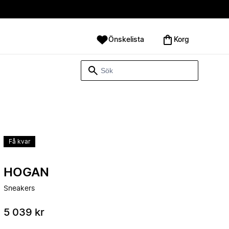
Önskelista
Korg
Få kvar
HOGAN
Sneakers
5 039 kr