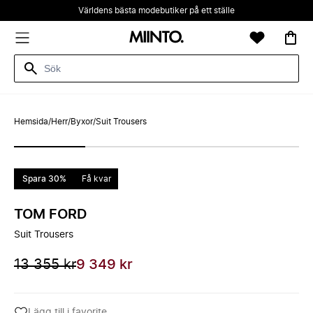
Världens bästa modebutiker på ett ställe
Hemsida
/
Herr
/
Byxor
/
Suit Trousers
Spara 30%
Få kvar
TOM FORD
Suit Trousers
13 355 kr
9 349 kr
Lägg till i favorite