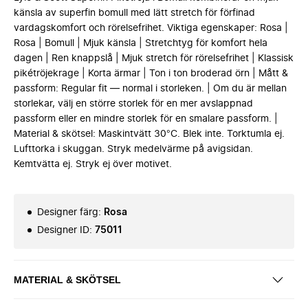
känsla av superfin bomull med lätt stretch för förfinad
vardagskomfort och rörelsefrihet. Viktiga egenskaper: Rosa |
Rosa | Bomull | Mjuk känsla | Stretchtyg för komfort hela
dagen | Ren knappslå | Mjuk stretch för rörelsefrihet | Klassisk
pikétröjekrage | Korta ärmar | Ton i ton broderad örn | Mått &
passform: Regular fit — normal i storleken. | Om du är mellan
storlekar, välj en större storlek för en mer avslappnad
passform eller en mindre storlek för en smalare passform. |
Material & skötsel: Maskintvätt 30°C. Blek inte. Torktumla ej.
Lufttorka i skuggan. Stryk medelvärme på avigsidan.
Kemtvätta ej. Stryk ej över motivet.
Designer färg
:
Rosa
Designer ID
:
75011
MATERIAL & SKÖTSEL