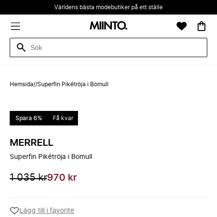
Världens bästa modebutiker på ett ställe
Hemsida
/
/
Superfin Pikétröja i Bomull
Spara 6%
Få kvar
MERRELL
Superfin Pikétröja i Bomull
1 035 kr
970 kr
Lägg till i favorite