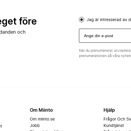
eget före
Jag är intresserad av
judanden och
När du prenumererar, acceptera
prenumerationen på våra nyhe
Om Miinto
Hjälp
Om miinto.se
Frågor Och S
Jobb
Kundtjänst
et