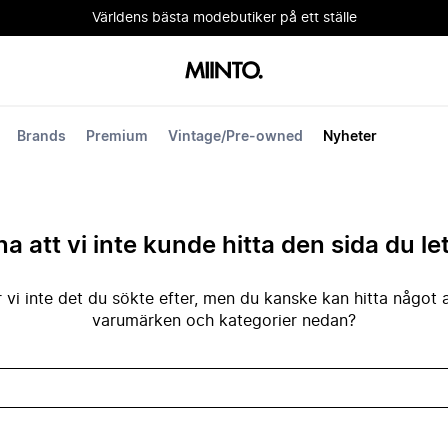
Världens bästa modebutiker på ett ställe
Brands
Premium
Vintage/Pre-owned
Nyheter
na att vi inte kunde hitta den sida du le
 vi inte det du sökte efter, men du kanske kan hitta något 
varumärken och kategorier nedan?