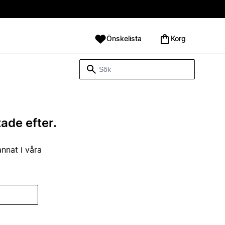
Önskelista
Korg
tade efter.
annat i våra