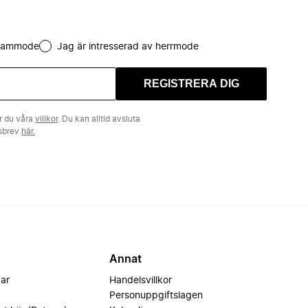
 dammode
Jag är intresserad av herrmode
REGISTRERA DIG
r du våra
villkor
. Du kan alltid avsluta
tsbrev
här.
Annat
var
Handelsvillkor
Personuppgiftslagen