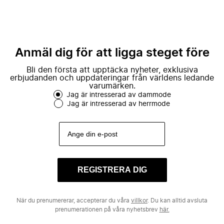
Anmäl dig för att ligga steget före
Bli den första att upptäcka nyheter, exklusiva
erbjudanden och uppdateringar från världens ledande
varumärken.
Jag är intresserad av dammode
Jag är intresserad av herrmode
REGISTRERA DIG
När du prenumererar, accepterar du våra
villkor
. Du kan alltid avsluta
prenumerationen på våra nyhetsbrev
här.