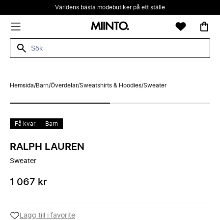
Världens bästa modebutiker på ett ställe
Hemsida
/
Barn
/
Överdelar
/
Sweatshirts & Hoodies
/
Sweater
Få kvar
Barn
RALPH LAUREN
Sweater
1 067 kr
Lägg till i favorite