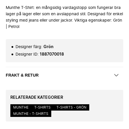
Munthe T-Shirt: en mångsidig vardagstopp som fungerar bra
lager på lager eller som en avslappnad stil. Designad för enkel
styling med jeans eller under jackor. Viktiga egenskaper: Grön
| Petrol
Designer färg
:
Grön
Designer ID
:
1887070018
FRAKT & RETUR
RELATERADE KATEGORIER
MUNTHE
T-SHIRTS
T-SHIRTS - GRÖN
MUNTHE - T-SHIRTS