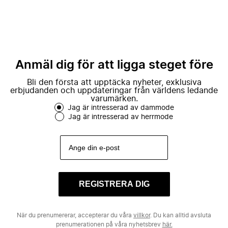
Anmäl dig för att ligga steget före
Bli den första att upptäcka nyheter, exklusiva
erbjudanden och uppdateringar från världens ledande
varumärken.
Jag är intresserad av dammode
Jag är intresserad av herrmode
REGISTRERA DIG
När du prenumererar, accepterar du våra
villkor
. Du kan alltid avsluta
prenumerationen på våra nyhetsbrev
här.