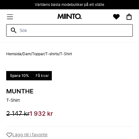
Världens bästa modebutiker på ett ställe
Hemsida
/
Dam
/
Toppar
/
T-shirts
/
T-Shirt
Spara 10%
Få kvar
MUNTHE
T-Shirt
2 147 kr
1 932 kr
Lägg till i favorite