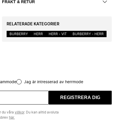
FRAKT & RETUR
RELATERADE KATEGORIER
BURBERRY
HERR
HERR - VIT
BURBERRY - HERR
 dammode
Jag är intresserad av herrmode
REGISTRERA DIG
r du våra
villkor
. Du kan alltid avsluta
tsbrev
här.