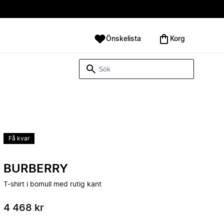
Önskelista
Korg
Få kvar
BURBERRY
T-shirt i bomull med rutig kant
4 468 kr