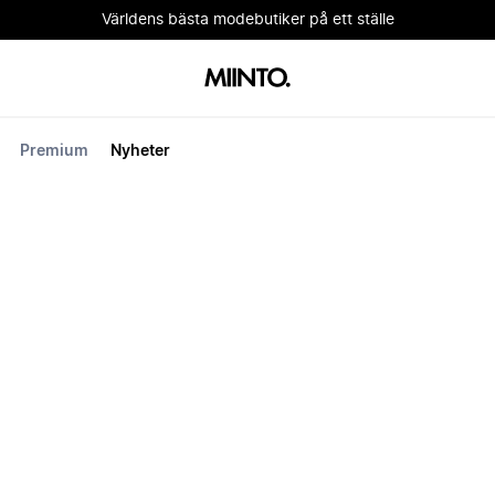
Världens bästa modebutiker på ett ställe
Premium
Nyheter