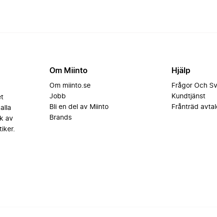
Om Miinto
Hjälp
Om miinto.se
Frågor Och S
Jobb
Kundtjänst
et
Bli en del av Miinto
Frånträd avtal
alla
Brands
k av
iker.