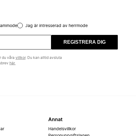
 dammode
Jag är intresserad av herrmode
REGISTRERA DIG
r du våra
villkor
. Du kan alltid avsluta
tsbrev
här.
Annat
var
Handelsvillkor
Personuppgiftslagen