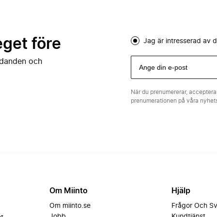
eget före
Jag är intresserad av
judanden och
När du prenumererar, acceptera
prenumerationen på våra nyhe
Om Miinto
Hjälp
Om miinto.se
Frågor Och S
Jobb
Kundtjänst