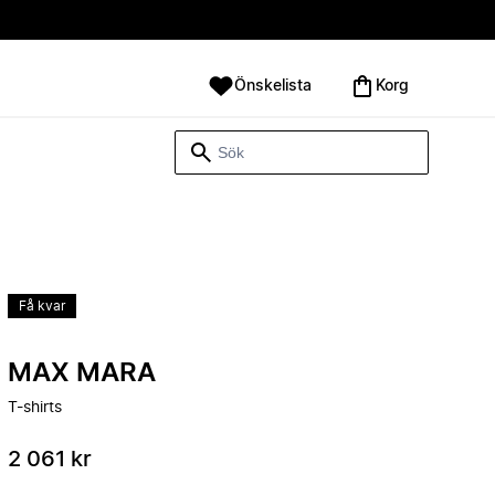
Önskelista
Korg
Få kvar
MAX MARA
T-shirts
2 061 kr