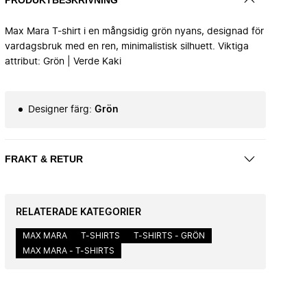
Max Mara T-shirt i en mångsidig grön nyans, designad för
vardagsbruk med en ren, minimalistisk silhuett. Viktiga
attribut: Grön | Verde Kaki
Designer färg
:
Grön
FRAKT & RETUR
RELATERADE KATEGORIER
MAX MARA
T-SHIRTS
T-SHIRTS - GRÖN
MAX MARA - T-SHIRTS