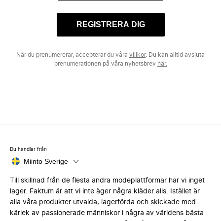
REGISTRERA DIG
När du prenumererar, accepterar du våra
villkor
. Du kan alltid avsluta
prenumerationen på våra nyhetsbrev
här.
Du handlar från
Miinto Sverige
Till skillnad från de flesta andra modeplattformar har vi inget
lager. Faktum är att vi inte äger några kläder alls. Istället är
alla våra produkter utvalda, lagerförda och skickade med
kärlek av passionerade människor i några av världens bästa