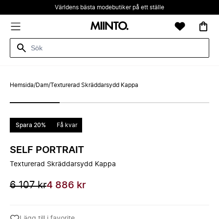
Världens bästa modebutiker på ett ställe
Hemsida
/
Dam
/
Texturerad Skräddarsydd Kappa
Spara 20%
Få kvar
SELF PORTRAIT
Texturerad Skräddarsydd Kappa
6 107 kr
4 886 kr
Lägg till i favorite