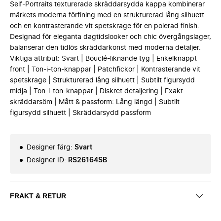
Self-Portraits texturerade skräddarsydda kappa kombinerar
märkets moderna förfining med en strukturerad lång silhuett
och en kontrasterande vit spetskrage för en polerad finish.
Designad för eleganta dagtidslooker och chic övergångslager,
balanserar den tidlös skräddarkonst med moderna detaljer.
Viktiga attribut: Svart | Bouclé-liknande tyg | Enkelknäppt
front | Ton-i-ton-knappar | Patchfickor | Kontrasterande vit
spetskrage | Strukturerad lång silhuett | Subtilt figursydd
midja | Ton-i-ton-knappar | Diskret detaljering | Exakt
skräddarsöm | Mått & passform: Lång längd | Subtilt
figursydd silhuett | Skräddarsydd passform
Designer färg
:
Svart
Designer ID
:
RS26164SB
FRAKT & RETUR