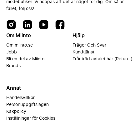
modebutiker. Vi hoppas att det är något för dig. Om så är
fallet, följ oss!
Om Miinto
Hjälp
Om miinto.se
Frågor Och Svar
Jobb
Kundtjänst
Bli en del av Miinto
Frånträd avtalet här (Returer)
Brands
Annat
Handelsvillkor
Personuppgiftslagen
Kakpolicy
Inställningar för Cookies