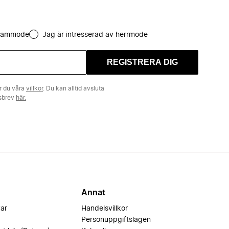
 dammode
Jag är intresserad av herrmode
REGISTRERA DIG
r du våra
villkor
. Du kan alltid avsluta
tsbrev
här.
Annat
var
Handelsvillkor
Personuppgiftslagen