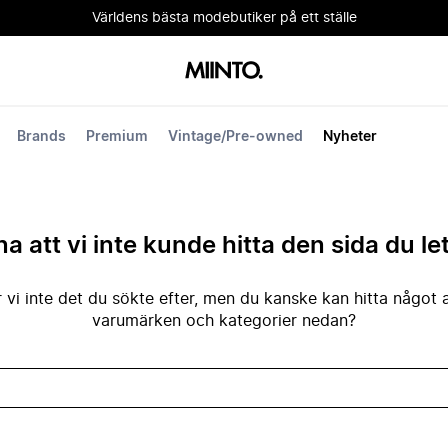
Världens bästa modebutiker på ett ställe
Brands
Premium
Vintage/Pre-owned
Nyheter
na att vi inte kunde hitta den sida du le
 vi inte det du sökte efter, men du kanske kan hitta något 
varumärken och kategorier nedan?