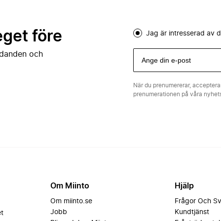
eget före
Jag är intresserad av
judanden och
När du prenumererar, acceptera
prenumerationen på våra nyhe
Om Miinto
Hjälp
Om miinto.se
Frågor Och S
Jobb
Kundtjänst
et