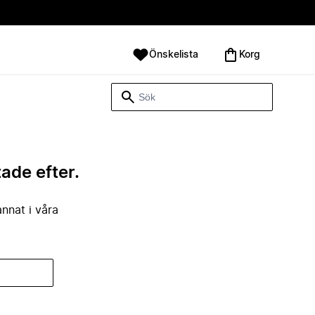
Önskelista
Korg
tade efter.
annat i våra