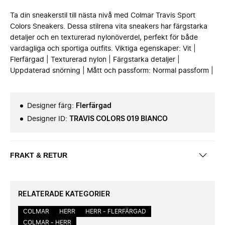
Ta din sneakerstil till nästa nivå med Colmar Travis Sport
Colors Sneakers. Dessa stilrena vita sneakers har färgstarka
detaljer och en texturerad nylonöverdel, perfekt för både
vardagliga och sportiga outfits. Viktiga egenskaper: Vit |
Flerfärgad | Texturerad nylon | Färgstarka detaljer |
Uppdaterad snörning | Mått och passform: Normal passform |
Designer färg
:
Flerfärgad
Designer ID
:
TRAVIS COLORS 019 BIANCO
FRAKT & RETUR
RELATERADE KATEGORIER
COLMAR
HERR
HERR - FLERFÄRGAD
COLMAR - HERR