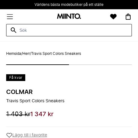
Världens bästa modebutiker på ett ställe
Hemsida
/
Herr
/
Travis Sport Colors Sneakers
Få kvar
COLMAR
Travis Sport Colors Sneakers
1 403 kr
1 347 kr
Lägg till i favorite