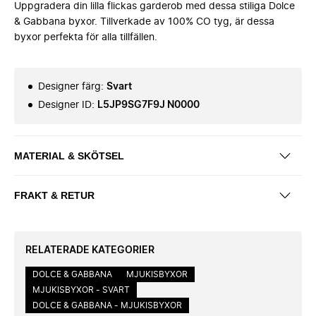
Uppgradera din lilla flickas garderob med dessa stiliga Dolce
& Gabbana byxor. Tillverkade av 100% CO tyg, är dessa
byxor perfekta för alla tillfällen.
Designer färg
:
Svart
Designer ID
:
L5JP9SG7F9J N0000
MATERIAL & SKÖTSEL
FRAKT & RETUR
RELATERADE KATEGORIER
DOLCE & GABBANA
MJUKISBYXOR
MJUKISBYXOR - SVART
DOLCE & GABBANA - MJUKISBYXOR