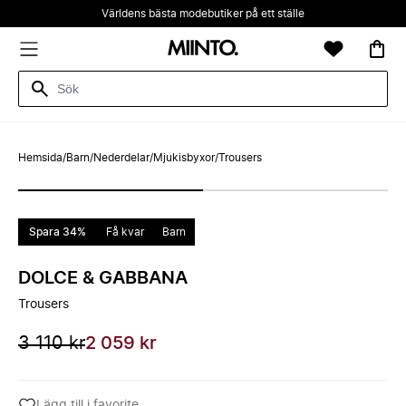
Världens bästa modebutiker på ett ställe
Hemsida
/
Barn
/
Nederdelar
/
Mjukisbyxor
/
Trousers
Spara 34%
Få kvar
Barn
DOLCE & GABBANA
Trousers
3 110 kr
2 059 kr
Lägg till i favorite